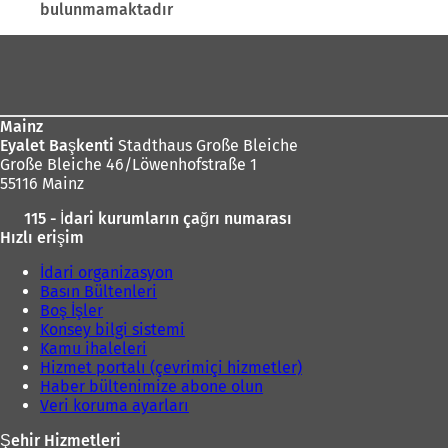
bulunmamaktadır
Ayak
bölgesi
Mainz
Eyalet Başkenti
Stadthaus Große Bleiche
Große Bleiche 46/Löwenhofstraße 1
55116 Mainz
115 - İdari kurumların çağrı numarası
Hızlı erişim
İdari organizasyon
Basın Bültenleri
Boş İşler
Konsey bilgi sistemi
Kamu ihaleleri
Hizmet portalı (çevrimiçi hizmetler)
Haber bültenimize abone olun
Veri koruma ayarları
Şehir Hizmetleri