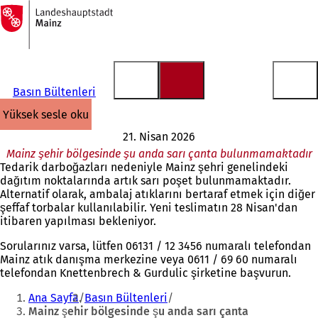
Ana
sayfaya
İçeriğe atla
Basın Bültenleri
yüksek sesle oku
21. Nisan 2026
Mainz şehir bölgesinde şu anda sarı çanta bulunmamaktadır
Tedarik darboğazları nedeniyle Mainz şehri genelindeki
dağıtım noktalarında artık sarı poşet bulunmamaktadır.
Alternatif olarak, ambalaj atıklarını bertaraf etmek için diğer
şeffaf torbalar kullanılabilir. Yeni teslimatın 28 Nisan'dan
itibaren yapılması bekleniyor.
Sorularınız varsa, lütfen 06131 / 12 3456 numaralı telefondan
Mainz atık danışma merkezine veya 0611 / 69 60 numaralı
telefondan Knettenbrech & Gurdulic şirketine başvurun.
Buradasınız:
Ana Sayfa
Basın Bültenleri
Mainz şehir bölgesinde şu anda sarı çanta