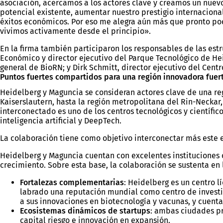
asociación, acercamos a los actores clave y creamos un nuev
potencial existente, aumentar nuestro prestigio internaciona
éxitos económicos. Por eso me alegra aún más que pronto p
vivimos activamente desde el principio».
En la firma también participaron los responsables de las est
Económico y director ejecutivo del Parque Tecnológico de Heid
general de BioRN; y Dirk Schmitt, director ejecutivo del Cent
Puntos fuertes compartidos para una región innovadora fuer
Heidelberg y Maguncia se consideran actores clave de una re
Kaiserslautern, hasta la región metropolitana del Rin-Neckar
interconectado es uno de los centros tecnológicos y científi
inteligencia artificial y DeepTech.
La colaboración tiene como objetivo interconectar más este 
Heidelberg y Maguncia cuentan con excelentes instituciones 
crecimiento. Sobre esta base, la colaboración se sustenta en l
Fortalezas complementarias
: Heidelberg es un centro l
labrado una reputación mundial como centro de investi
a sus innovaciones en biotecnología y vacunas, y cuenta
Ecosistemas dinámicos de startups
: ambas ciudades pr
capital riesgo e innovación en expansión.