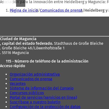
Asociación para la innovación entre Heidelberg y Maguncia: Fe
Estás
Página de inicio
Comunicados de prensa
Heidelberg y 
aquí:
Zona
de
los
Ciudad de Maguncia
pies
, capital del estado federado.
Stadthaus de Große Bleiche
. Große Bleiche 46/Löwenhofstraße 1
. 55116 Maguncia
115 - Número de teléfono de la administración
Acceso rápido
Organización administrativa
Comunicados de prensa
Vacantes
Sistema de información del Consejo
Concursos públicos
Portal de servicios (servicios en línea)
Suscríbase a nuestro boletín
Configuración de la protección de datos