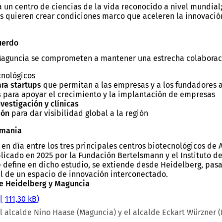
ía un centro de ciencias de la vida reconocido a nivel mundial
es quieren crear condiciones marco que aceleren la innovación
cuerdo
uncia se comprometen a mantener una estrecha colaboración e
nológicos
ra startups
que permitan a las empresas y a los fundadores
s
para apoyar el crecimiento y la implantación de empresas
vestigación y clínicas
ión
para dar visibilidad global a la región
emania
 en día entre los tres principales centros biotecnológicos de
licado en 2025 por la Fundación Bertelsmann y el Instituto 
e define en dicho estudio, se extiende desde Heidelberg, pa
l de un espacio de innovación interconectado.
e Heidelberg y Maguncia
111,30 kB
l alcalde Nino Haase (Maguncia) y el alcalde Eckart Würzner 