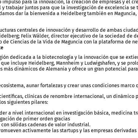
o impulso para la innovación, la creación de empresas y el c
l y trabajar juntos para que la investigación de excelencia s
odamos dar la bienvenida a Heidelberg también en Maguncia,
ructuras centrales de innovación y desarrollo de ambas ciudad
elberg; Felix Wälder, director ejecutivo de la sociedad de de
ro de Ciencias de la Vida de Maguncia con la plataforma de ne
te
gión dedicada a la biotecnología y la innovación que se exti
, que incluye Heidelberg, Mannheim y Ludwigshafen, y se prol
cos más dinámicos de Alemania y ofrece un gran potencial para
ecosistema, aunar fortalezas y crear unas condiciones marco
científicas, clínicas de renombre internacional, un dinámico
os siguientes pilares:
íder a nivel internacional en investigación básica, medicina 
gación de primer orden gracias
 con sólidas cadenas de valor industrial.
omueven activamente las startups y las empresas derivadas de