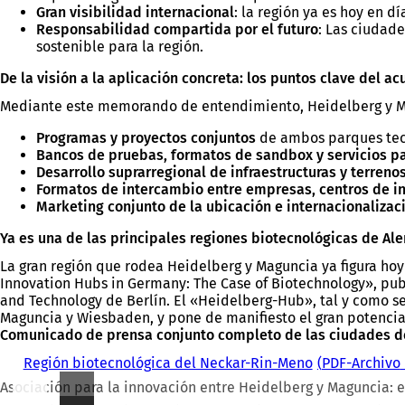
Gran visibilidad internacional
: la región ya es hoy en d
Responsabilidad compartida por el futuro
: Las ciudad
sostenible para la región.
De la visión a la aplicación concreta: los puntos clave del a
Mediante este memorando de entendimiento, Heidelberg y Mag
Programas y proyectos conjuntos
de ambos parques tec
Bancos de pruebas, formatos de sandbox y servicios pa
Desarrollo suprarregional de infraestructuras y terreno
Formatos de intercambio entre empresas, centros de in
Marketing conjunto de la ubicación e internacionalizac
Ya es una de las principales regiones biotecnológicas de Al
La gran región que rodea Heidelberg y Maguncia ya figura hoy
Innovation Hubs in Germany: The Case of Biotechnology», pub
and Technology de Berlín. El «Heidelberg-Hub», tal y como s
Maguncia y Wiesbaden, y pone de manifiesto el gran potencia
Comunicado de prensa conjunto completo de las ciudades d
Región biotecnológica del Neckar-Rin-Meno
PDF
-Archivo
Asociación para la innovación entre Heidelberg y Maguncia: e