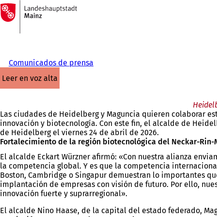
A
la
Saltar al contenido
página
de
inicio
Comunicados de prensa
leer en voz alta
Heidel
Las ciudades de Heidelberg y Maguncia quieren colaborar est
innovación y biotecnología. Con este fin, el alcalde de Hei
de Heidelberg el viernes 24 de abril de 2026.
Fortalecimiento de la región biotecnológica del Neckar-Rin
El alcalde Eckart Würzner afirmó: «Con nuestra alianza envi
la competencia global. Y es que la competencia internacional
Boston, Cambridge o Singapur demuestran lo importantes que 
implantación de empresas con visión de futuro. Por ello, nue
innovación fuerte y suprarregional».
El alcalde Nino Haase, de la capital del estado federado, Ma