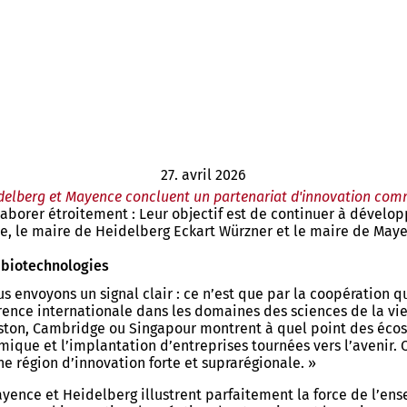
27. avril 2026
delberg et Mayence concluent un partenariat d'innovation co
laborer étroitement : Leur objectif est de continuer à dévelo
aire, le maire de Heidelberg Eckart Würzner et le maire de 
 biotechnologies
us envoyons un signal clair : ce n’est que par la coopération
rence internationale dans les domaines des sciences de la vie
oston, Cambridge ou Singapour montrent à quel point des écos
ique et l’implantation d’entreprises tournées vers l’avenir.
ne région d’innovation forte et suprarégionale. »
ayence et Heidelberg illustrent parfaitement la force de l’ens