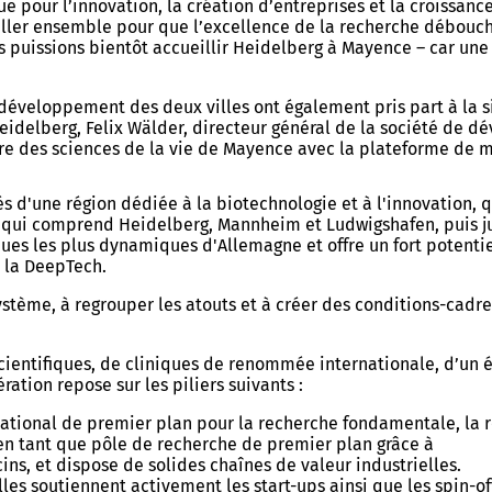
 pour l’innovation, la création d’entreprises et la croissanc
ailler ensemble pour que l’excellence de la recherche débouc
 puissions bientôt accueillir Heidelberg à Mayence – car une
 développement des deux villes ont également pris part à la s
idelberg, Felix Wälder, directeur général de la société de d
tre des sciences de la vie de Mayence avec la plateforme de m
 d'une région dédiée à la biotechnologie et à l'innovation, 
r, qui comprend Heidelberg, Mannheim et Ludwigshafen, puis j
ues les plus dynamiques d'Allemagne et offre un fort potentie
e la DeepTech.
ystème, à regrouper les atouts et à créer des conditions-cadr
scientifiques, de cliniques de renommée internationale, d’un
ation repose sur les piliers suivants :
national de premier plan pour la recherche fondamentale, la r
en tant que pôle de recherche de premier plan grâce à
ns, et dispose de solides chaînes de valeur industrielles.
illes soutiennent activement les start-ups ainsi que les spin-o