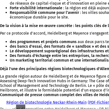
de réseaux de capital-risque et d'innovation en pleine 
Forte visibilité internationale
: la région est déjà aujou
Responsabilité commune pour l’avenir
: les villes souh
économique durable pour le site.
De la vision à la mise en œuvre concrète : les points clés de 
Par ce protocole d'accord, Heidelberg et Mayence s'engagent
des programmes et projets communs
aux deux parcs t
des bancs d'essai, des formats de « sandbox » et des s
Le développement suprarégional des infrastructures et
Des formats d'échange entre les entreprises, la recherc
Un marketing territorial commun et une internationalis
Déjà l'une des principales régions biotechnologiques d'All
La grande région autour de Heidelberg et de Mayence figure d’
Assessing Deep-Tech Innovation Hubs in Germany: The Case of 
School of Management and Technology de Berlin. Le « pôle d
Heilbronn, et illustre le formidable potentiel d'un espace d'
Communiqué de presse commun complet des villes de Heid
Région de biotechnologie Neckar-Rhein-Main
PDF
-Fichier
Partenariat d'innovation entre Heidelberg et Mayence : OB N