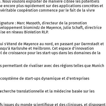
e. Nous voulons exploiter de manière ciblée les potentiels
he encore plus rapidement sur des applications concrètes et
 véritable coopération commence par le fait de la vivre
ignature : Marc Massoth, directeur de la promotion
éveloppement biomindz de Mayence, Julia Schaft, directrice
ise en réseau BioVation RLP.
qui s'étend de Mayence au nord, en passant par Darmstadt et
usqu'à Karlsruhe et Heilbronn. Cet espace d'innovation
l de croissance pour les start-ups dans les domaines de la
es permettant de rivaliser avec des régions telles que Munich
 écosystème de start-ups dynamique et d’entreprises
echerche translationnelle et la médecine basée sur les
ffs issues du monde scientifique et des cliniques, et disposent