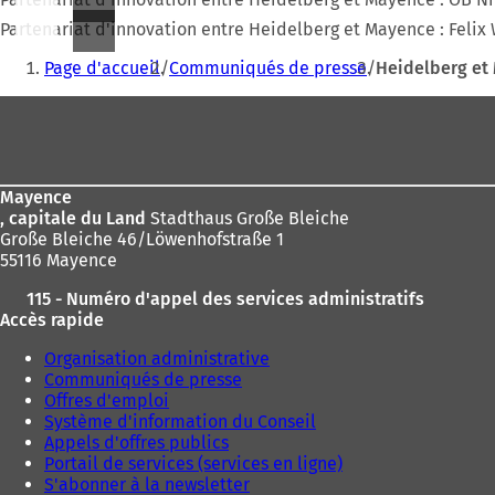
Partenariat d'innovation entre Heidelberg et Mayence : Felix 
Vous
Page d'accueil
Communiqués de presse
Heidelberg et
êtes
Pied
ici
de
:
page
Mayence
, capitale du Land
Stadthaus Große Bleiche
Große Bleiche 46/Löwenhofstraße 1
55116 Mayence
115 - Numéro d'appel des services administratifs
Accès rapide
Organisation administrative
Communiqués de presse
Offres d'emploi
Système d'information du Conseil
Appels d'offres publics
Portail de services (services en ligne)
S'abonner à la newsletter