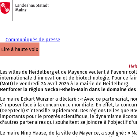
Vers
la
Accéder au contenu
page
d'accueil
Communiqués de presse
lire à haute voix
Hei
Les villes de Heidelberg et de Mayence veulent à l'avenir col
internationale d'innovation et de biotechnologie. Pour ce f
(MoU) le vendredi 24 avril 2026 à la mairie de Heidelberg.
Renforcer la région Neckar-Rhein-Main dans le domaine des
Le maire Eckart Würzner a déclaré : « Avec ce partenariat, no
s’imposer face à la concurrence mondiale. En effet, la concur
(DeepTech) s’intensifie rapidement. Des régions telles que B
importants pour le progrès scientifique, le dynamisme économ
d’autres partenaires qui souhaitent se joindre à l’objectif d’u
Le maire Nino Haase, de la ville de Mayence, a souligné : « M