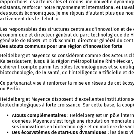
rapprochons les acteurs clés et créons une nouvelle dynamique
existants, renforcer notre rayonnement international et trav
des succès économiques. Je me réjouis d’autant plus que nous
activement dès le début. »
Les responsables des structures centrales d’innovation et de
économique et directeur général du parc technologique de He
générale de BioRN, et Dirk Schmitt, directeur général du Cen
Des atouts communs pour une région d'innovation forte
Heidelberg et Mayence se considèrent comme des acteurs clés
Kaiserslautern, jusqu'à la région métropolitaine Rhin-Necka
cohérent compte parmi les pôles technologiques et scientifiq
biotechnologie, de la santé, de l'intelligence artificielle et d
Ce partenariat vise à renforcer la mise en réseau de cet écos
ou Berlin.
Heidelberg et Mayence disposent d’excellentes institutions 
biotechnologiques à forte croissance. Sur cette base, la coopér
Atouts complémentaires
: Heidelberg est un pôle inter
données. Mayence s’est forgé une réputation mondiale 
ses innovations en biotechnologie et en matière de vacci
Des écosystèmes de start-ups dynamiques
: les deux v