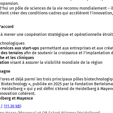
expansion.
rd’hui un pôle de sciences de la vie reconnu mondialement – il 
aitent créer des conditions-cadres qui accélèrent l’innovation,
l'accord
 à mener une coopération stratégique et opérationnelle étro
echnologiques
ervices aux start-ups
permettant aux entreprises et aux créat
 des terrains
afin de soutenir la croissance et l'implantation 
he et les cliniques
ation
visant à assurer la visibilité mondiale de la région
emagne
ores et déjà parmi les trois principaux pôles biotechnologique
Biotechnology », publiée en 2025 par la Fondation Bertelsman
e Heidelberg » qui y est défini s'étend de Heidelberg à May
innovation cohérent.
elberg et Mayence
111,30 kB
ino Haase (Mayence) et OB Eckart Würzner (Heidelberg)