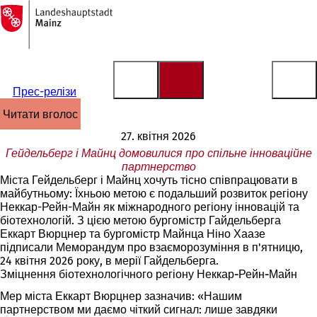
На
головну
Перейти до змісту
сторінку
Прес-релізи
читати вголос
27. квітня 2026
Гейдельберг і Майнц домовилися про спільне інноваційне
партнерство
Міста Гейдельберг і Майнц хочуть тісно співпрацювати в
майбутньому: Їхньою метою є подальший розвиток регіону
Неккар-Рейн-Майн як міжнародного регіону інновацій та
біотехнологій. З цією метою бургомістр Гайдельберга
Еккарт Вюрцнер та бургомістр Майнца Ніно Хаазе
підписали Меморандум про взаєморозуміння в п'ятницю,
24 квітня 2026 року, в мерії Гайдельберга.
Зміцнення біотехнологічного регіону Неккар-Рейн-Майн
Мер міста Еккарт Вюрцнер зазначив: «Нашим
партнерством ми даємо чіткий сигнал: лише завдяки