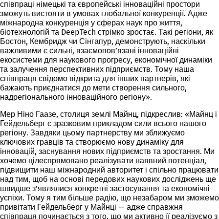
співпраці німецькі та європейські інноваційні простори
зможуть вистояти в умовах глобальної конкуренції. Адже
міжнародна конкуренція у сферах наук про життя,
біотехнологій та DeepTech стрімко зростає. Такі регіони, як
Бостон, Кембридж чи Сінгапур, демонструють, наскільки
важливими є сильні, взаємопов’язані інноваційні
екосистеми для наукового прогресу, економічної динаміки
та залучення перспективних підприємств. Тому наша
співпраця свідомо відкрита для інших партнерів, які
бажають приєднатися до мети створення сильного,
надрегіонального інноваційного регіону».
Мер Ніно Гаазе, столиця землі Майнц, підкреслив: «Майнц і
Гейдельберг є зразковим прикладом сили всього нашого
регіону. Завдяки цьому партнерству ми зближуємо
ключових гравців та створюємо нову динаміку для
інновацій, заснування нових підприємств та зростання. Ми
хочемо цілеспрямовано реалізувати наявний потенціал,
підвищити наш міжнародний авторитет і спільно працювати
над тим, щоб на основі передових наукових досліджень ще
швидше з’являлися конкретні застосування та економічні
успіхи. Тому я тим більше радію, що незабаром ми зможемо
привітати Гейдельберг у Майнці — адже справжня
співпраця починається з того, що ми активно її реалізуємо з