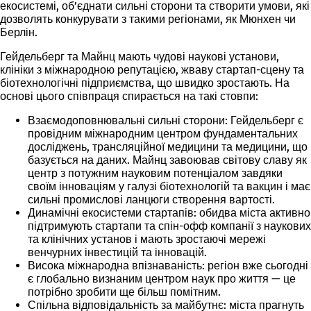
екосистемі, об’єднати сильні сторони та створити умови, які
дозволять конкурувати з такими регіонами, як Мюнхен чи
Берлін.
Гейдельберг та Майнц мають чудові наукові установи,
клініки з міжнародною репутацією, жваву стартап-сцену та
біотехнологічні підприємства, що швидко зростають. На
основі цього співпраця спирається на такі стовпи:
Взаємодоповнювальні сильні сторони
: Гейдельберг є
провідним міжнародним центром фундаментальних
досліджень, трансляційної медицини та медицини, що
базується на даних. Майнц завоював світову славу як
центр з потужним науковим потенціалом завдяки
своїм інноваціям у галузі біотехнологій та вакцин і має
сильні промислові ланцюги створення вартості.
Динамічні екосистеми стартапів
: обидва міста активно
підтримують стартапи та спін-офф компанії з наукових
та клінічних установ і мають зростаючі мережі
венчурних інвестицій та інновацій.
Висока міжнародна впізнаваність
: регіон вже сьогодні
є глобально визнаним центром наук про життя — це
потрібно зробити ще більш помітним.
Спільна відповідальність за майбутнє
: міста прагнуть