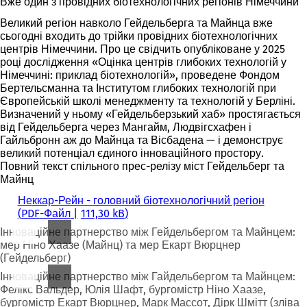
Вже один з провідних біотехнологічних регіонів Німеччини
Великий регіон навколо Гейдельберга та Майнца вже
сьогодні входить до трійки провідних біотехнологічних
центрів Німеччини. Про це свідчить опубліковане у 2025
році дослідження «Оцінка центрів глибоких технологій у
Німеччині: приклад біотехнологій», проведене Фондом
Бертельсманна та Інститутом глибоких технологій при
Європейській школі менеджменту та технологій у Берліні.
Визначений у ньому «Гейдельберзький хаб» простягається
від Гейдельберга через Мангайм, Людвігсхафен і
Гайльбронн аж до Майнца та Вісбадена — і демонструє
великий потенціал єдиного інноваційного простору.
Повний текст спільного прес-релізу міст Гейдельберг та
Майнц
Неккар-Рейн - головний біотехнологічний регіон
PDF
-Файл
111,30 kB
Інноваційне партнерство між Гейдельбергом та Майнцем:
мер Ніно Хаазе (Майнц) та мер Екарт Вюрцнер
(Гейдельберг)
Інноваційне партнерство між Гайдельбергом та Майнцем:
Фелікс Вальдер, Юлія Шафт, бургомістр Ніно Хаазе,
бургомістр Екарт Вюрцнер, Марк Массот, Дірк Шмітт (зліва