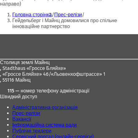
направо)
Ти
Головна сторінка
Прес-релізи
тут:
Гейдельберг і Майнц домовилися про спільне
інноваційне партнерство
Зона
для
ніг
Столиця землі Майнц
,
Stadthaus «Гроссе Бляйхе»
, «Гроссе Бляйхе» 46/«Льовенхофштрассе» 1
, 55116 Майнц
115 — номер телефону адміністрації
Швидкий доступ
Адміністративна організація
Прес-релізи
Вакансії
Інформаційна система ради
Публічні тендери
Сервісний портал (онлайн-сервіси)