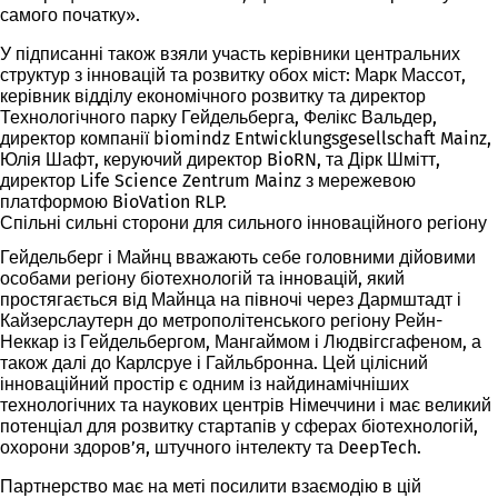
самого початку».
У підписанні також взяли участь керівники центральних
структур з інновацій та розвитку обох міст: Марк Массот,
керівник відділу економічного розвитку та директор
Технологічного парку Гейдельберга, Фелікс Вальдер,
директор компанії biomindz Entwicklungsgesellschaft Mainz,
Юлія Шафт, керуючий директор BioRN, та Дірк Шмітт,
директор Life Science Zentrum Mainz з мережевою
платформою BioVation RLP.
Спільні сильні сторони для сильного інноваційного регіону
Гейдельберг і Майнц вважають себе головними дійовими
особами регіону біотехнологій та інновацій, який
простягається від Майнца на півночі через Дармштадт і
Кайзерслаутерн до метрополітенського регіону Рейн-
Неккар із Гейдельбергом, Мангаймом і Людвігсгафеном, а
також далі до Карлсруе і Гайльбронна. Цей цілісний
інноваційний простір є одним із найдинамічніших
технологічних та наукових центрів Німеччини і має великий
потенціал для розвитку стартапів у сферах біотехнологій,
охорони здоров’я, штучного інтелекту та DeepTech.
Партнерство має на меті посилити взаємодію в цій