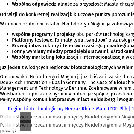
Wspólna odpowiedzialność za przyszłość
: Miasta chcą 
Od wizji do konkretnej realizacji: kluczowe punkty porozumi
W ramach protokołu ustaleń Heidelberg i Moguncja zobowiązują 
wspólne programy i projekty
obu parków technologiczn
Platformy testowe, formaty typu „sandbox” oraz usługi 
Rozwój infrastruktury i terenów o zasięgu ponadregion
Formy wymiany między przedsiębiorstwami, ośrodkami
Wspólny marketing lokalizacji i internacjonalizacja
w ce
Już jeden z wiodących regionów biotechnologicznych w Nie
Obszar wokół Heidelbergu i Moguncji już dziś zalicza się do
Deep-Tech Innovation Hubs in Germany: The Case of Biotechn
Management and Technology w Berlinie. Zdefiniowane w nim „
Wiesbaden – i pokazuje ogromny potencjał spójnej przestrzen
Pełny wspólny komunikat prasowy miast Heidelberg i Mogun
Region biotechnologiczny Neckar-Rhine-Main
PDF
-Plik
Partnerstwo na rzecz innowacji między Heidelbergiem i Mogun
Partnerstwo na rzecz innowacji między Heidelbergiem a Mogunc
prawej)