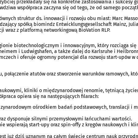
ybciej przekładały się na konkretne zastosowania i sukcesy g
dziwa współpraca zaczyna się od tego, że od samego początku
wnych struktur ds. innowacji i rozwoju obu miast: Marc Massot
dzający spółką biomindz Entwicklungsgesellschaft Mainz, Julia
ji wraz z platformą networkingową BioVation RLP.
gionie biotechnologicznym i innowacyjnym, który rozciąga się 
imem i Ludwigshafen, a także dalej do Karlsruhe i Heilbronn.
ch i oferuje ogromny potencjał dla rozwoju start-upów w dzie
mu, połączenie atutów oraz stworzenie warunków ramowych, kt
ukowymi, kliniki o międzynarodowej renomie, tętniącą życiem
praca opiera się na następujących filarach:
dzynarodowym ośrodkiem badań podstawowych, translacji i m
oraz dysponuje silnymi przemysłowymi łańcuchami wartości.
ie wspierają start-upy oraz spin-offy z kręgów naukowych i kli
 jest już dziś uznanym na całym świecie centrum nauk przyrodn