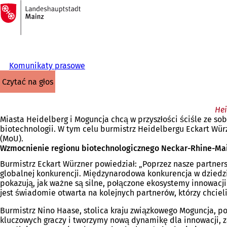
Do
strony
Przejdź do treści
głównej
Komunikaty prasowe
czytać na głos
Hei
Miasta Heidelberg i Moguncja chcą w przyszłości ściśle ze s
biotechnologii. W tym celu burmistrz Heidelbergu Eckart Würz
(MoU).
Wzmocnienie regionu biotechnologicznego Neckar-Rhine-Ma
Burmistrz Eckart Würzner powiedział: „Poprzez nasze partners
globalnej konkurencji. Międzynarodowa konkurencja w dziedzi
pokazują, jak ważne są silne, połączone ekosystemy innowacj
jest świadomie otwarta na kolejnych partnerów, którzy chcielib
Burmistrz Nino Haase, stolica kraju związkowego Moguncja, po
kluczowych graczy i tworzymy nową dynamikę dla innowacji, z