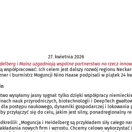
27. kwietnia 2026
delberg i Mainz uzgadniają wspólne partnerstwo na rzecz innow
obą współpracować: Ich celem jest dalszy rozwój regionu Neck
ner i burmistrz Moguncji Nino Haase podpisali w piątek 24 kw
in
two wysyłamy jasny sygnał: tylko dzięki współpracy niemiecki
nach nauk przyrodniczych, biotechnologii i DeepTech gwałtow
i dla postępu naukowego, dynamiki gospodarczej i lokowania 
y przyłączyć się do celu, jakim jest silny, ponadregionalny re
dkreślił: „Moguncja i Heidelberg są przykładem siły całego n
akładania nowych firm i wzrostu. Chcemy celowo wykorzystać i