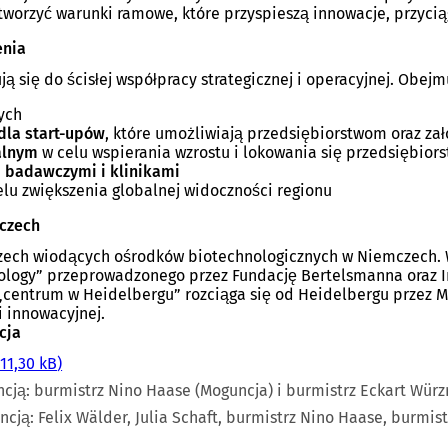
stworzyć warunki ramowe, które przyspieszą innowacje, przycią
enia
się do ścisłej współpracy strategicznej i operacyjnej. Obejmu
ych
dla start-upów
, które umożliwiają przedsiębiorstwom oraz zał
alnym
w celu wspierania wzrostu i lokowania się przedsiębior
 badawczymi i klinikami
lu zwiększenia globalnej widoczności regionu
mczech
 trzech wiodących ośrodków biotechnologicznych w Niemczech. 
ology” przeprowadzonego przez Fundację Bertelsmanna oraz In
centrum w Heidelbergu” rozciąga się od Heidelbergu przez M
i innowacyjnej.
cja
111,30 kB
cją: burmistrz Nino Haase (Moguncja) i burmistrz Eckart Würz
ją: Felix Wälder, Julia Schaft, burmistrz Nino Haase, burmist