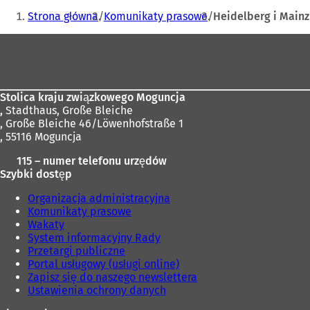
Jesteś
Strona główna
Komunikaty prasowe
Heidelberg i Mainz
tutaj:
Obszar
stóp
Stolica kraju związkowego Moguncja
,
Stadthaus, Große Bleiche
, Große Bleiche 46/Löwenhofstraße 1
, 55116 Moguncja
115 – numer telefonu urzędów
Szybki dostęp
Organizacja administracyjna
Komunikaty prasowe
Wakaty
System informacyjny Rady
Przetargi publiczne
Portal usługowy (usługi online)
Zapisz się do naszego newslettera
Ustawienia ochrony danych