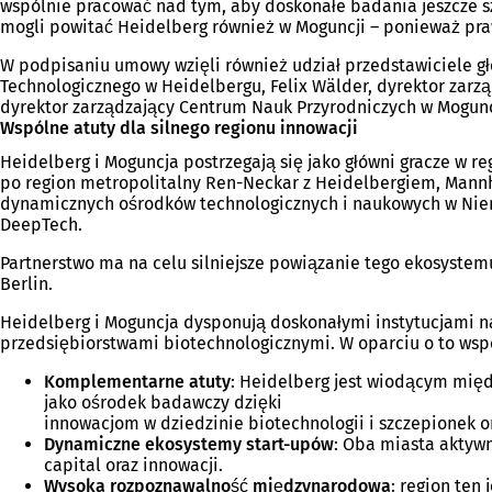
wspólnie pracować nad tym, aby doskonałe badania jeszcze sz
mogli powitać Heidelberg również w Moguncji – ponieważ praw
W podpisaniu umowy wzięli również udział przedstawiciele głó
Technologicznego w Heidelbergu, Felix Wälder, dyrektor zarzą
dyrektor zarządzający Centrum Nauk Przyrodniczych w Mogunc
Wspólne atuty dla silnego regionu innowacji
Heidelberg i Moguncja postrzegają się jako główni gracze w re
po region metropolitalny Ren-Neckar z Heidelbergiem, Mannhe
dynamicznych ośrodków technologicznych i naukowych w Niemcze
DeepTech.
Partnerstwo ma na celu silniejsze powiązanie tego ekosyste
Berlin.
Heidelberg i Moguncja dysponują doskonałymi instytucjami na
przedsiębiorstwami biotechnologicznymi. W oparciu o to współ
Komplementarne atuty
: Heidelberg jest wiodącym mię
jako ośrodek badawczy dzięki
innowacjom w dziedzinie biotechnologii i szczepionek 
Dynamiczne ekosystemy start-upów
: Oba miasta aktywn
capital oraz innowacji.
Wysoka rozpoznawalność międzynarodowa
: region ten