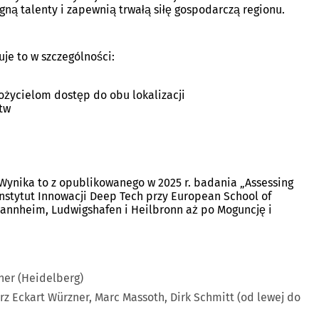
gną talenty i zapewnią trwałą siłę gospodarczą regionu.
je to w szczególności:
ożycielom dostęp do obu lokalizacji
stw
Wynika to z opublikowanego w 2025 r. badania „Assessing
stytut Innowacji Deep Tech przy European School of
annheim, Ludwigshafen i Heilbronn aż po Moguncję i
ner (Heidelberg)
rz Eckart Würzner, Marc Massoth, Dirk Schmitt (od lewej do