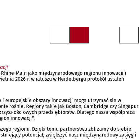
acji
ar-Rhine-Main jako międzynarodowego regionu innowacji i
ietnia 2026 r. w ratuszu w Heidelbergu protokół ustaleń
e i europejskie obszary innowacji mogą utrzymać się w
nie rośnie. Regiony takie jak Boston, Cambridge czy Singapur
przyszłościowych przedsiębiorstw. Dlatego nasza współpraca
gion innowacji”.
aszego regionu. Dzięki temu partnerstwu zbliżamy do siebie
stniejący potencjał, zwiększyć nasz międzynarodowy zasięg i