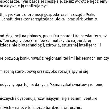
ospodarcze. Tym bardziej cieszę się, że już wkrótce będziemy
 aktywnie ją realizujemy”.
h, dyrektor ds. promocji gospodarczej i zarządu Parku
 Schaft, dyrektor zarządzająca BioRN, oraz Dirk Schmitt,
od Moguncji na północy, przez Darmstadt i Kaiserslautern, aż
 Ten spójny obszar innowacji należy do najbardziej
dzinie biotechnologii, zdrowia, sztucznej inteligencji i
óre pozwolą konkurować z regionami takimi jak Monachium czy
 sceną start-upową oraz szybko rozwijającymi się
edycyny opartej na danych. Mainz zyskał światową renomę
nicznych i dysponują rozwijającymi się sieciami venture
iczych – należy to jeszcze bardziej uwidocznić.