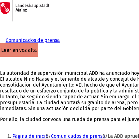
A
la
Saltar al contenido
página
de
inicio
Comunicados de prensa
leer en voz alta
La autoridad de supervisión municipal ADD ha anunciado hoy 
El alcalde Nino Haase y el teniente de alcalde y concejal de
consolidación del Ayuntamiento: «El hecho de que el Ayunta
resultado de un esfuerzo conjunto de la política y la adminis
lo tanto, ha seguido siendo capaz de actuar. Sin embargo, el
presupuestaria. La ciudad aportará su granito de arena, per
inmediatas. Sin una actuación decidida por parte del Gobierno
Por ello, la ciudad convoca una rueda de prensa para el jueve
Estás
Página de inicio
Comunicados de prensa
La ADD aprue