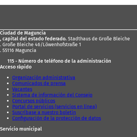
aquí:
Zona
de
los
Ciudad de Maguncia
pies
, capital del estado federado.
Stadthaus de Große Bleiche
. Große Bleiche 46/Löwenhofstraße 1
. 55116 Maguncia
115 - Número de teléfono de la administración
Acceso rápido
Organización administrativa
Comunicados de prensa
Vacantes
Sistema de información del Consejo
Concursos públicos
Portal de servicios (servicios en línea)
Suscríbase a nuestro boletín
Configuración de la protección de datos
Servicio municipal