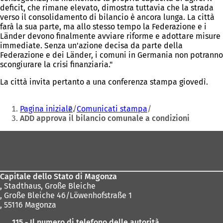
deficit, che rimane elevato, dimostra tuttavia che la strada
verso il consolidamento di bilancio è ancora lunga. La città
farà la sua parte, ma allo stesso tempo la Federazione e i
Länder devono finalmente avviare riforme e adottare misure
immediate. Senza un'azione decisa da parte della
Federazione e dei Länder, i comuni in Germania non potranno
scongiurare la crisi finanziaria."
La città invita pertanto a una conferenza stampa giovedì.
Siete
Pagina iniziale
Comunicati stampa
qui:
ADD approva il bilancio comunale a condizioni
Area
dei
piedi
Capitale dello Stato di Magonza
,
Stadthaus, Große Bleiche
, Große Bleiche 46/Löwenhofstraße 1
, 55116 Magonza
115 - Il numero di telefono delle autorità