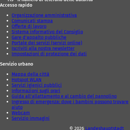
Accesso rapido
Organizzazione amministrativa
Comunicati stampa
Offerte di lavoro
Sistema informativo del Consiglio
Gare d'appalto pubbliche
Portale dei servizi (servizi online)
Iscriviti alla nostra newsletter
Impostazioni di protezione dei dati
Servizio urbano
Mappa della città
Hotspot WLAN
Servizi igienici pubblici
Informazioni sugli orari
Guida all'allattamento e al cambio del pannolino
Ingresso di emergenza: dove i bambini possono trovare
aiuto
Webcam
Servizio immagini
© 2026
Landeshauptstadt