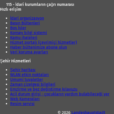
115 - İdari kurumların çağrı numarası
Hızlı erişim
İdari organizasyon
Basın Bültenleri
Boş İşler
Konsey bilgi sistemi
Kamu ihaleleri
Hizmet portalı (çevrimiçi hizmetler)
Haber bültenimize abone olun
Veri koruma ayarları
Şehir Hizmetleri
Şehir haritası
WLAN etkin noktaları
Umumi tuvaletler
Zaman çizelgesi bilgileri
Emzirme ve bez değiştirme kılavuzu
Acil durum girişi - çocukların yardım bulabileceği yer
Web Kameraları
Resim servisi
© 2026
Landeshauptstadt