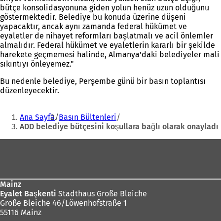
bütçe konsolidasyonuna giden yolun henüz uzun olduğunu
göstermektedir. Belediye bu konuda üzerine düşeni
yapacaktır, ancak aynı zamanda federal hükümet ve
eyaletler de nihayet reformları başlatmalı ve acil önlemler
almalıdır. Federal hükümet ve eyaletlerin kararlı bir şekilde
harekete geçmemesi halinde, Almanya'daki belediyeler mali
sıkıntıyı önleyemez."
Bu nedenle belediye, Perşembe günü bir basın toplantısı
düzenleyecektir.
Buradasınız:
Ana Sayfa
Basın Bültenleri
ADD belediye bütçesini koşullara bağlı olarak onayladı
Ayak
bölgesi
Mainz
Eyalet Başkenti
Stadthaus Große Bleiche
Große Bleiche 46/Löwenhofstraße 1
55116 Mainz