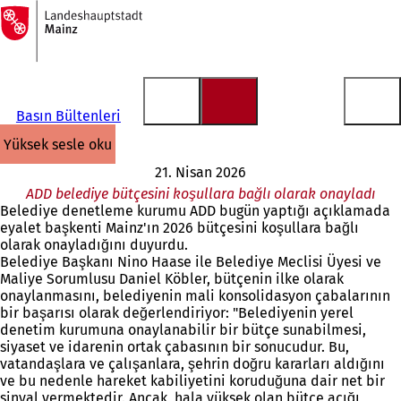
Ana
sayfaya
İçeriğe atla
Basın Bültenleri
yüksek sesle oku
21. Nisan 2026
ADD belediye bütçesini koşullara bağlı olarak onayladı
Belediye denetleme kurumu ADD bugün yaptığı açıklamada
eyalet başkenti Mainz'ın 2026 bütçesini koşullara bağlı
olarak onayladığını duyurdu.
Belediye Başkanı Nino Haase ile Belediye Meclisi Üyesi ve
Maliye Sorumlusu Daniel Köbler, bütçenin ilke olarak
onaylanmasını, belediyenin mali konsolidasyon çabalarının
bir başarısı olarak değerlendiriyor: "Belediyenin yerel
denetim kurumuna onaylanabilir bir bütçe sunabilmesi,
siyaset ve idarenin ortak çabasının bir sonucudur. Bu,
vatandaşlara ve çalışanlara, şehrin doğru kararları aldığını
ve bu nedenle hareket kabiliyetini koruduğuna dair net bir
sinyal vermektedir. Ancak, hala yüksek olan bütçe açığı,