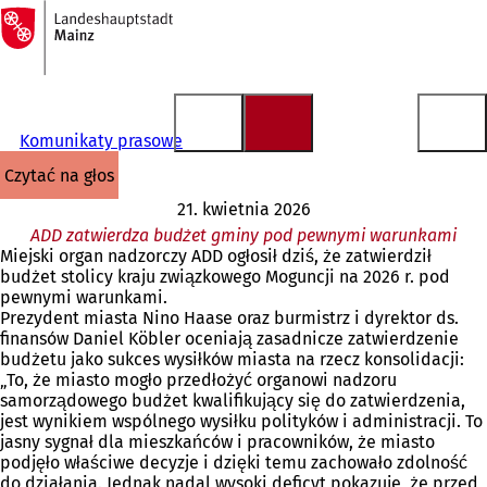
Do
strony
Przejdź do treści
głównej
Komunikaty prasowe
czytać na głos
21. kwietnia 2026
ADD zatwierdza budżet gminy pod pewnymi warunkami
Miejski organ nadzorczy ADD ogłosił dziś, że zatwierdził
budżet stolicy kraju związkowego Moguncji na 2026 r. pod
pewnymi warunkami.
Prezydent miasta Nino Haase oraz burmistrz i dyrektor ds.
finansów Daniel Köbler oceniają zasadnicze zatwierdzenie
budżetu jako sukces wysiłków miasta na rzecz konsolidacji:
„To, że miasto mogło przedłożyć organowi nadzoru
samorządowego budżet kwalifikujący się do zatwierdzenia,
jest wynikiem wspólnego wysiłku polityków i administracji. To
jasny sygnał dla mieszkańców i pracowników, że miasto
podjęło właściwe decyzje i dzięki temu zachowało zdolność
do działania. Jednak nadal wysoki deficyt pokazuje, że przed