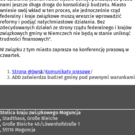
nami jeszcze długa droga do konsolidacji budżetu. Miasto
wniesie swój wkład w ten proces, ale jednocześnie rząd
federalny i kraje związkowe muszą wreszcie wprowadzić
reformy i podjąć natychmiastowe działania. Bez
zdecydowanych działań ze strony rządu federalnego i krajów
związkowych gminy w Niemczech nie będą w stanie uniknąć
trudności finansowych”.
W związku z tym miasto zaprasza na konferencję prasową w
czwartek.
Jesteś
Strona główna
Komunikaty prasowe
tutaj:
ADD zatwierdza budżet gminy pod pewnymi warunkami
Obszar
stóp
Stolica kraju związkowego Moguncja
,
Stadthaus, Große Bleiche
, Große Bleiche 46/Löwenhofstraße 1
, 55116 Moguncja