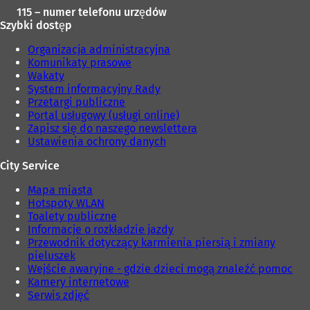
115 – numer telefonu urzędów
Szybki dostęp
Organizacja administracyjna
Komunikaty prasowe
Wakaty
System informacyjny Rady
Przetargi publiczne
Portal usługowy (usługi online)
Zapisz się do naszego newslettera
Ustawienia ochrony danych
City Service
Mapa miasta
Hotspoty WLAN
Toalety publiczne
Informacje o rozkładzie jazdy
Przewodnik dotyczący karmienia piersią i zmiany
pieluszek
Wejście awaryjne - gdzie dzieci mogą znaleźć pomoc
Kamery internetowe
Serwis zdjęć