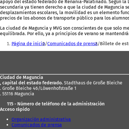
apoyo del estado federado de Renania-Palatinado. Según la 
secundaria ya tienen derecho a que la ciudad de Maguncia s
desplazamientos escolares, la movilidad es un elemento funda
precios de los abonos de transporte público para los alumno
La ciudad de Maguncia y MVG son conscientes de que solo medi
equilibrada. Por ello, ya a principios de verano se mantendrá
Estás
Página de inicio
Comunicados de prensa
Billete de es
aquí:
Zona
de
los
Ciudad de Maguncia
pies
, capital del estado federado.
Stadthaus de Große Bleiche
. Große Bleiche 46/Löwenhofstraße 1
. 55116 Maguncia
115 - Número de teléfono de la administración
Acceso rápido
Organización administrativa
Comunicados de prensa