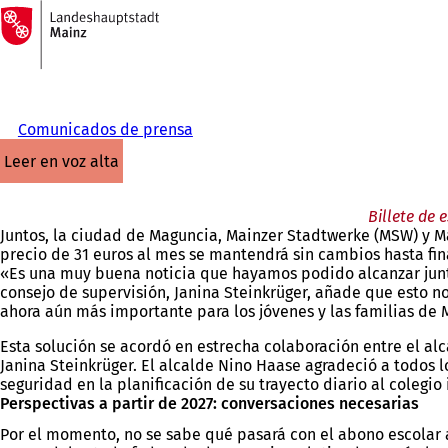
A
la
Saltar al contenido
página
de
inicio
Comunicados de prensa
leer en voz alta
Billete de 
Juntos, la ciudad de Maguncia, Mainzer Stadtwerke (MSW) y M
precio de 31 euros al mes se mantendrá sin cambios hasta fin
«Es una muy buena noticia que hayamos podido alcanzar junto
consejo de supervisión, Janina Steinkrüger, añade que esto no 
ahora aún más importante para los jóvenes y las familias de 
Esta solución se acordó en estrecha colaboración entre el alc
Janina Steinkrüger. El alcalde Nino Haase agradeció a todos l
seguridad en la planificación de su trayecto diario al colegio
Perspectivas a partir de 2027: conversaciones necesarias
Por el momento, no se sabe qué pasará con el abono escolar a 