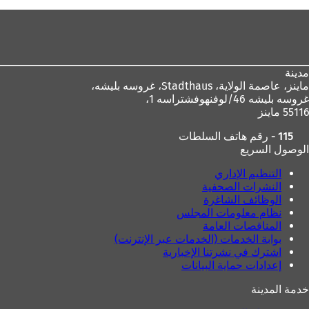
منطقة
القدم
مدينة
ماينز، عاصمة الولاية،
Stadthaus، غروسه بليشه،
غروسه بليشه 46/لوفنهوفشتراسه 1،
55116 ماينز
115 - رقم هاتف السلطات
الوصول السريع
التنظيم الإداري
النشرات الصحفية
الوظائف الشاغرة
نظام معلومات المجلس
المناقصات العامة
بوابة الخدمات (الخدمات عبر الإنترنت)
اشترك في نشرتنا الإخبارية
إعدادات حماية البيانات
خدمة المدينة