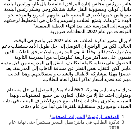
هاس، ورئيس مجلس إدارة المرافق العامة دانيال غار، ورئيس البلدية
دانيال كوبلر، ومسؤولة النقل جانينا شتاينكروجر. وشكر رئيس البلدية
نينو هاس جميع الأطراف المعنية على تعاونهم السريع والموجه نحو
الهدف: "وبذلك، يتمتع الطلاب وأسرهم بالأمان في التخطيط لرحلاتهم
اليومية إلى المدرسة حتى بعد انتهاء العطلة الصيفية."
التوقعات من عام 2027: المحادثات ضرورية
لا يزال مصير تذكرة الطلاب بعد عام 2027 غير واضح في الوقت
الحالي. لكن من الواضح أن التوصل إلى حل طويل الأمد سيتطلب دعم
ولاية راينلاند-بفالز. وفقًا لقانون المدارس بالولاية، يحق للطلاب الذين
يقيمون على بعد أكثر من أربعة كيلومترات من المدرسة الثانوية
الحصول على تغطية كاملة لتكاليف التنقل إلى المدرسة من قبل مدينة
ماينز. لكن التنقل، بغض النظر عن مسافة الذهاب إلى المدرسة، يعد
عنصرًا مهمًا لمشاركة الأطفال والشباب واستقلاليتهم. وهذا الجانب
مهم عند تحديد أسعار تذاكر النقل العام للطلاب.
تدرك مدينة ماينز وشركة MVG أنه لا يمكن التوصل إلى حل مستدام
ومتوازن اجتماعيًا إلا من خلال التعاون بين جميع المستويات. ولهذا
السبب، ستُجرى محادثات إضافية مع جميع الأطراف المعنية في بداية
الصيف لوضع رؤى مستقبلية للفترة التي تبدأ من عام 2027.
أنت
الصفحة الرئيسية
النشرات الصحفية
هنا
تذكرة الطالب في ماينز: يظل السعر مستقراً حتى نهاية عام
2026