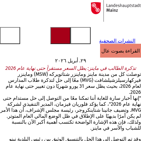
إلى
الصفحة
الانتقال إلى المحتوى
الرئيسية
النشرات الصحفية
القراءة بصوت عالٍ
٢٩. أبريل ٢٠٢٦
تذكرة الطالب في ماينز: يظل السعر مستقراً حتى نهاية عام 2026
توصلت كل من مدينة ماينز وماينزر شتاتويركه (MSW) وماينزر
فيركهارسيلزشيلشافت (MVG) معًا إلى حل لتذكرة طلاب المدارس
لعام 2026، بحيث يظل سعر 31 يورو شهريًا دون تغيير حتى نهاية عام
2026.
"إنها أخبار سارة للغاية أننا تمكنا معًا من التوصل إلى حل مستدام حتى
نهاية عام 2026"، كما يؤكد فلوريان فيزمان، المدير التنفيذي لشركة
MVG. وتضيف جانينا شتاينكروجر، رئيسة مجلس الإشراف، أن هذا الأمر
لم يكن أمرًا بديهيًا على الإطلاق في ظل الوضع المالي العام المتوتر.
ولذلك، فإن هذه الإشارة الواضحة تكتسب أهمية أكبر الآن بالنسبة
للشباب والأسر في ماينز.
وقد تم التوصل إلى هذا الحل بالتنسيق الوثيق بين رئيس البلدية نينو