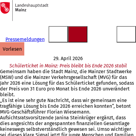
Zur
Startseite
Inhalt anspringen
Pressemeldungen
vorlesen
29. April 2026
Schülerticket in Mainz: Preis bleibt bis Ende 2026 stabil
Gemeinsam haben die Stadt Mainz, die Mainzer Stadtwerke
(MSW) und die Mainzer Verkehrsgesellschaft (MVG) für das
Jahr 2026 eine Lösung für das Schülerticket gefunden, sodass
der Preis von 31 Euro pro Monat bis Ende 2026 unverändert
bleibt.
„Es ist eine sehr gute Nachricht, dass wir gemeinsam eine
tragfähige Lösung bis Ende 2026 erreichen konnten“, betont
MVG-Geschäftsführer Florian Wiesemann.
Aufsichtsratsvorsitzende Janina Steinkrüger ergänzt, dass
dies angesichts der angespannten finanziellen Gesamtlage
keineswegs selbstverständlich gewesen sei. Umso wichtiger
sei dieses klare Signal jetzt für junge Menschen und Familien