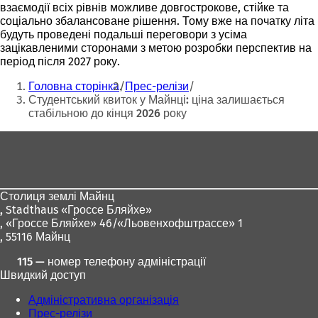
взаємодії всіх рівнів можливе довгострокове, стійке та
соціально збалансоване рішення. Тому вже на початку літа
будуть проведені подальші переговори з усіма
зацікавленими сторонами з метою розробки перспектив на
період після 2027 року.
Ти
Головна сторінка
Прес-релізи
тут:
Студентський квиток у Майнці: ціна залишається
стабільною до кінця 2026 року
Зона
для
ніг
Столиця землі Майнц
,
Stadthaus «Гроссе Бляйхе»
, «Гроссе Бляйхе» 46/«Льовенхофштрассе» 1
, 55116 Майнц
115 — номер телефону адміністрації
Швидкий доступ
Адміністративна організація
Прес-релізи