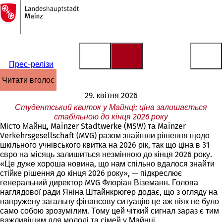
На
головну
Перейти до змісту
сторінку
Прес-релізи
читати вголос
29. квітня 2026
Студентський квиток у Майнці: ціна залишається
стабільною до кінця 2026 року
Місто Майнц, Mainzer Stadtwerke (MSW) та Mainzer
Verkehrsgesellschaft (MVG) разом знайшли рішення щодо
шкільного учнівського квитка на 2026 рік, так що ціна в 31
євро на місяць залишиться незмінною до кінця 2026 року.
«Це дуже хороша новина, що нам спільно вдалося знайти
стійке рішення до кінця 2026 року», — підкреслює
генеральний директор MVG Флоріан Віземанн. Голова
наглядової ради Яніна Штайнкрюгер додає, що з огляду на
напружену загальну фінансову ситуацію це аж ніяк не було
само собою зрозумілим. Тому цей чіткий сигнал зараз є тим
важливішим для молоді та сімей у Майнці.