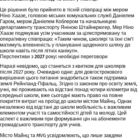
Це рішення було прийнято в тісній співпраці між мером
Ніно Хаазе, головою міських комунальних служб Даніелем
Гаром, мером Даніелем Коблером та начальницею
департаменту транспорту Яніною Штайнкрюгер. Мер Ніно
Хаазе подякував усім учасникам за цілеспрямовану та
оперативну співпрацю: «Таким чином, школярі та їхні сім’ї
матимуть впевненість у плануванні щоденного шляху до
школи навіть після літніх канікул».
Перспективи з 2027 року: необхідні переговори
Наразі невідомо, що станеться з квитком для школярів
після 2027 року. Очевидно одне: для довгострокового
вирішення цього питання знадобиться також підтримка
землі Рейнланд-Пфальц. Згідно із законом про освіту землі,
учні, які проживають на відстані понад чотири кілометри від
середньої школи, вже сьогодні мають право на повне
покриття витрат на проїзд до школи містом Майнц. Однак
незалежно від відстані до школи мобільність є важливим
елементом участі та самостійності дітей та молоді. Цей
аспект є важливим при формуванні цін на абонементи
громадського транспорту для учнів.
Місто Майнц та MVG усвідомлюють, що лише завдяки