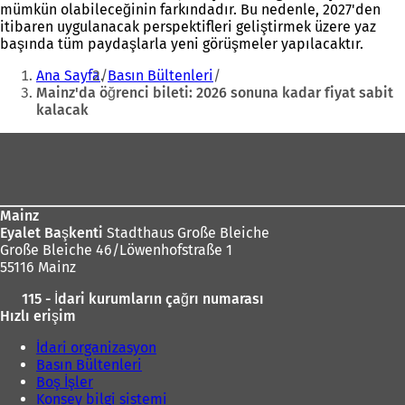
mümkün olabileceğinin farkındadır. Bu nedenle, 2027'den
itibaren uygulanacak perspektifleri geliştirmek üzere yaz
başında tüm paydaşlarla yeni görüşmeler yapılacaktır.
Buradasınız:
Ana Sayfa
Basın Bültenleri
Mainz'da öğrenci bileti: 2026 sonuna kadar fiyat sabit
kalacak
Ayak
bölgesi
Mainz
Eyalet Başkenti
Stadthaus Große Bleiche
Große Bleiche 46/Löwenhofstraße 1
55116 Mainz
115 - İdari kurumların çağrı numarası
Hızlı erişim
İdari organizasyon
Basın Bültenleri
Boş İşler
Konsey bilgi sistemi