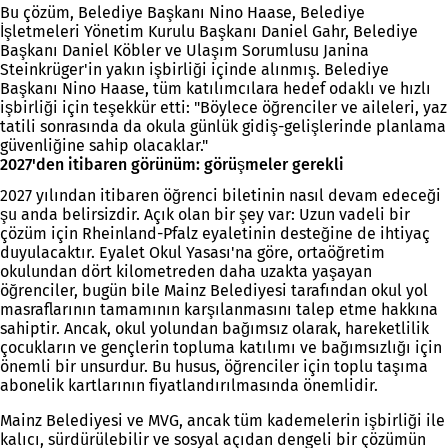
Bu çözüm, Belediye Başkanı Nino Haase, Belediye
İşletmeleri Yönetim Kurulu Başkanı Daniel Gahr, Belediye
Başkanı Daniel Köbler ve Ulaşım Sorumlusu Janina
Steinkrüger'in yakın işbirliği içinde alınmış. Belediye
Başkanı Nino Haase, tüm katılımcılara hedef odaklı ve hızlı
işbirliği için teşekkür etti: "Böylece öğrenciler ve aileleri, yaz
tatili sonrasında da okula günlük gidiş-gelişlerinde planlama
güvenliğine sahip olacaklar."
2027'den itibaren görünüm: görüşmeler gerekli
2027 yılından itibaren öğrenci biletinin nasıl devam edeceği
şu anda belirsizdir. Açık olan bir şey var: Uzun vadeli bir
çözüm için Rheinland-Pfalz eyaletinin desteğine de ihtiyaç
duyulacaktır. Eyalet Okul Yasası'na göre, ortaöğretim
okulundan dört kilometreden daha uzakta yaşayan
öğrenciler, bugün bile Mainz Belediyesi tarafından okul yol
masraflarının tamamının karşılanmasını talep etme hakkına
sahiptir. Ancak, okul yolundan bağımsız olarak, hareketlilik
çocukların ve gençlerin topluma katılımı ve bağımsızlığı için
önemli bir unsurdur. Bu husus, öğrenciler için toplu taşıma
abonelik kartlarının fiyatlandırılmasında önemlidir.
Mainz Belediyesi ve MVG, ancak tüm kademelerin işbirliği ile
kalıcı, sürdürülebilir ve sosyal açıdan dengeli bir çözümün