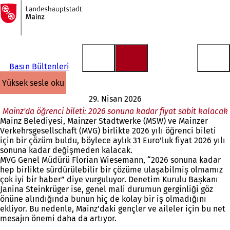
Ana
sayfaya
İçeriğe atla
Basın Bültenleri
yüksek sesle oku
29. Nisan 2026
Mainz'da öğrenci bileti: 2026 sonuna kadar fiyat sabit kalacak
Mainz Belediyesi, Mainzer Stadtwerke (MSW) ve Mainzer
Verkehrsgesellschaft (MVG) birlikte 2026 yılı öğrenci bileti
için bir çözüm buldu, böylece aylık 31 Euro'luk fiyat 2026 yılı
sonuna kadar değişmeden kalacak.
MVG Genel Müdürü Florian Wiesemann, “2026 sonuna kadar
hep birlikte sürdürülebilir bir çözüme ulaşabilmiş olmamız
çok iyi bir haber” diye vurguluyor. Denetim Kurulu Başkanı
Janina Steinkrüger ise, genel mali durumun gerginliği göz
önüne alındığında bunun hiç de kolay bir iş olmadığını
ekliyor. Bu nedenle, Mainz’daki gençler ve aileler için bu net
mesajın önemi daha da artıyor.