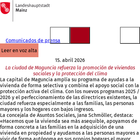
A
la
Saltar al contenido
página
de
inicio
Comunicados de prensa
leer en voz alta
15. abril 2026
La ciudad de Maguncia refuerza la promoción de viviendas
sociales y la protección del clima
La capital de Maguncia amplía su programa de ayudas a la
vivienda de forma selectiva y combina el apoyo social con la
protección activa del clima. Con los nuevos programas 2025 /
2026 y el perfeccionamiento de las directrices existentes, la
ciudad refuerza especialmente a las familias, las personas
mayores y los hogares con bajos ingresos.
La concejala de Asuntos Sociales, Jana Schmöller, destaca:
«Hacemos que la vivienda sea más asequible, apoyamos de
forma concreta a las familias en la adquisición de una
vivienda en propiedad y ayudamos a las personas mayores a
vivir de forma autónoma en sus propios hogares el mayor