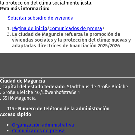
la protección del clima socialmente justa.
Para más información:
Solicitar subsidio de vivienda
(
Estás
S
Página de inicio
Comunicados de prensa
e
aquí:
La ciudad de Maguncia refuerza la promoción de
a
viviendas sociales y la protección del clima: nuevas y
b
adaptadas directrices de financiación 2025/2026
r
e
Zona
e
n
de
u
los
n
a
Ciudad de Maguncia
pies
n
, capital del estado federado.
Stadthaus de Große Bleiche
u
. Große Bleiche 46/Löwenhofstraße 1
e
. 55116 Maguncia
v
115 - Número de teléfono de la administración
a
Acceso rápido
p
e
Organización administrativa
s
Comunicados de prensa
t