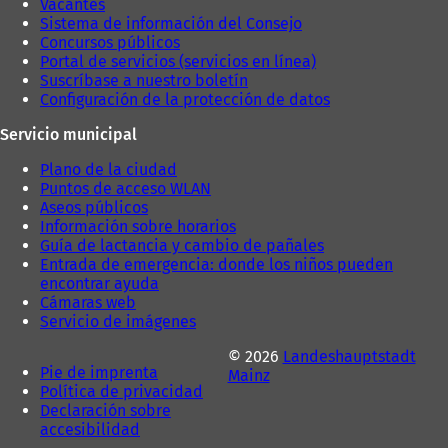
Vacantes
a
Sistema de información del Consejo
ñ
Concursos públicos
a
Portal de servicios (servicios en línea)
)
Suscríbase a nuestro boletín
Configuración de la protección de datos
Servicio municipal
Plano de la ciudad
Puntos de acceso WLAN
Aseos públicos
Información sobre horarios
Guía de lactancia y cambio de pañales
Entrada de emergencia: donde los niños pueden
encontrar ayuda
Cámaras web
Servicio de imágenes
© 2026
Landeshauptstadt
Pie de imprenta
Mainz
Política de privacidad
Declaración sobre
accesibilidad