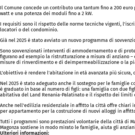
Il Comune concede un contributo una tantum fino a 200 euro 
watt e una potenza dei moduli fino a 2 kW.
I requisiti sono il rispetto delle norme tecniche vigenti, l'isc
locatori o del condominio.
Già nel 2025 è stato avviato un nuovo programma di sovvenzio
Sono sovvenzionati interventi di ammodernamento e di protez
figurano ad esempio la ristrutturazione a misura di anziano – 
misure di rinverdimento e di deimpermeabilizzazione o la pia
L'obiettivo è rendere l'abitazione in età avanzata più sicura,
Nel 2025 è stato adeguato anche il sostegno per le famiglie c
è graduato in base al numero di figli: una famiglia con due figli
abitativa del Land Renania-Palatinato e il rispetto dei limiti 
Anche nell'edilizia residenziale in affitto la città offre chiar
per appartamento per la costruzione di nuovi alloggi in affitt
Tutti i programmi sono prestazioni volontarie della città di Ma
Magonza sostiene in modo mirato le famiglie, aiuta gli anzia
Ulteriori informazioni: