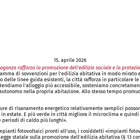
15. aprile 2026
Magonza rafforza la promozione dell'edilizia sociale e la protezi
ramma di sovvenzioni per l'edilizia abitativa in modo mirato 
delle linee guida esistenti, la città rafforza in particolare le 
 «Rendiamo l'alloggio più accessibile, sosteniamo concretament
o autonomo nella propria abitazione. Allo stesso tempo promuo
sure di risanamento energetico relativamente semplici posson
 estate. E più verde in città migliora il microclima e quindi 
 periodi di caldo più lunghi».
pianti fotovoltaici pronti all’uso, i cosiddetti «impianti fotov
 legge statale sulla promozione dell’edilizia abitativa (§ 13 c