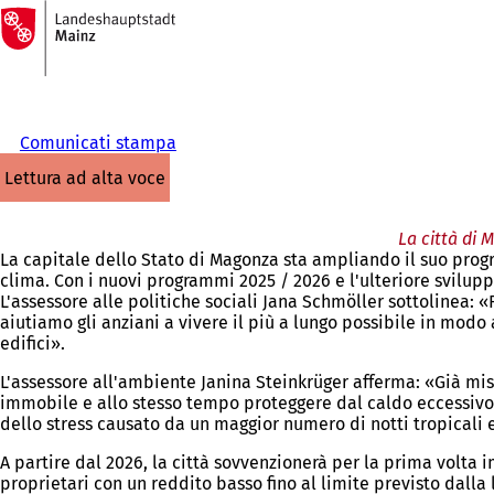
Alla
pagina
Vai al contenuto
iniziale
Comunicati stampa
lettura ad alta voce
La città di 
La capitale dello Stato di Magonza sta ampliando il suo prog
clima. Con i nuovi programmi 2025 / 2026 e l'ulteriore sviluppo 
L'assessore alle politiche sociali Jana Schmöller sottolinea:
aiutiamo gli anziani a vivere il più a lungo possibile in mod
edifici».
L'assessore all'ambiente Janina Steinkrüger afferma: «Già mi
immobile e allo stesso tempo proteggere dal caldo eccessivo in
dello stress causato da un maggior numero di notti tropicali e
A partire dal 2026, la città sovvenzionerà per la prima volta im
proprietari con un reddito basso fino al limite previsto dalla