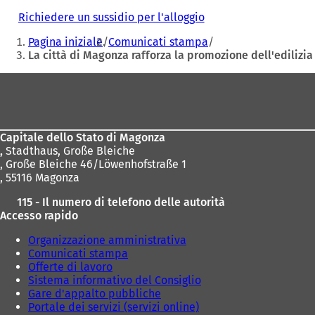
Richiedere un sussidio per l'alloggio
(
Siete
S
Pagina iniziale
Comunicati stampa
i
qui:
La città di Magonza rafforza la promozione dell'edilizi
a
p
Area
r
e
dei
i
piedi
n
u
Capitale dello Stato di Magonza
n
,
Stadthaus, Große Bleiche
a
, Große Bleiche 46/Löwenhofstraße 1
n
, 55116 Magonza
u
115 - Il numero di telefono delle autorità
o
Accesso rapido
v
a
Organizzazione amministrativa
s
Comunicati stampa
c
Offerte di lavoro
h
Sistema informativo del Consiglio
e
Gare d'appalto pubbliche
d
Portale dei servizi (servizi online)
a