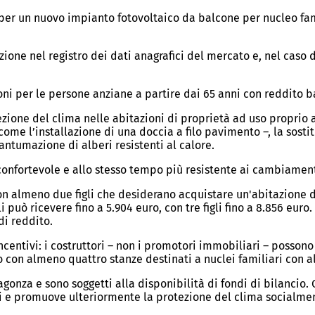
per un nuovo impianto fotovoltaico da balcone per nucleo fa
rizione nel registro dei dati anagrafici del mercato e, nel caso 
ni per le persone anziane a partire dai 65 anni con reddito b
ione del clima nelle abitazioni di proprietà ad uso proprio 
come l’installazione di una doccia a filo pavimento –, la sosti
ntumazione di alberi resistenti al calore.
 confortevole e allo stesso tempo più resistente ai cambiament
on almeno due figli che desiderano acquistare un'abitazione d
 può ricevere fino a 5.904 euro, con tre figli fino a 8.856 euro.
di reddito.
i incentivi: i costruttori – non i promotori immobiliari – posso
o con almeno quattro stanze destinati a nuclei familiari con a
gonza e sono soggetti alla disponibilità di fondi di bilancio. 
ni e promuove ulteriormente la protezione del clima socialme