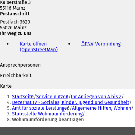
Kaiserstraße 3
55116 Mainz
Postanschrift
Postfach 3620
55026 Mainz
Ihr Weg zu uns
Karte öffnen
ÖPNV
-Verbindung
(
(OpenStreetMap)
(
Ö
Ö
f
f
f
Ansprechpersonen
f
n
n
e
Erreichbarkeit
e
t
t
i
Karte
i
n
Sie
n
e
Startseite
Service nutzen
Ihr Anliegen von A bis Z
befinden
e
i
Dezernat IV - Soziales, Kinder, Jugend und Gesundheit
i
n
Amt für soziale Leistungen
Allgemeine Hilfen, Wohnen
sich
n
e
Stabsstelle Wohnraumförderung
hier:
e
m
Wohnraumförderung beantragen
m
n
n
e
Fußbereich