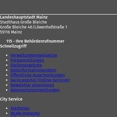
e
u
u
e
e
n
n
T
Landeshauptstadt Mainz
T
a
Stadthaus Große Bleiche
a
b
Große Bleiche 46/Löwenhofstraße 1
b
)
55116 Mainz
)
115 - Ihre Behördenrufnummer
Schnellzugriff
Verwaltungsorganisation
Pressemeldungen
Stellenangebote
Ratsinformationssystem
Öffentliche Ausschreibungen
Serviceportal (Online-Services)
Newsletter abonnieren
Datenschutzeinstellungen
City Service
Stadtplan
WLAN-Hotspots