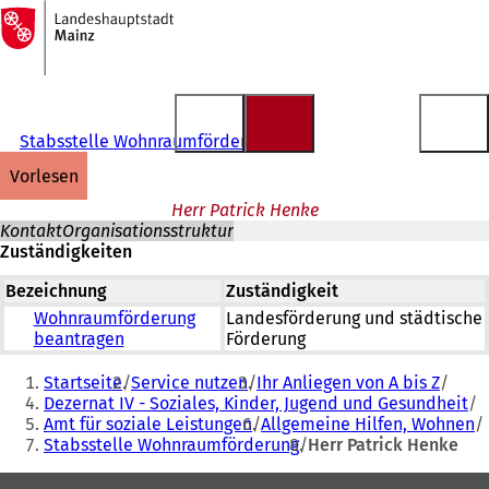
Zur
Startseite
Inhalt anspringen
Stabsstelle Wohnraumförderung
vorlesen
Herr Patrick Henke
Kontakt
Organisationsstruktur
Zuständigkeiten
Bezeichnung
Zuständigkeit
Wohnraumförderung
Landesförderung und städtische
beantragen
Förderung
Sie
Startseite
Service nutzen
Ihr Anliegen von A bis Z
befinden
Dezernat IV - Soziales, Kinder, Jugend und Gesundheit
Amt für soziale Leistungen
Allgemeine Hilfen, Wohnen
sich
Stabsstelle Wohnraumförderung
Herr Patrick Henke
hier:
Fußbereich