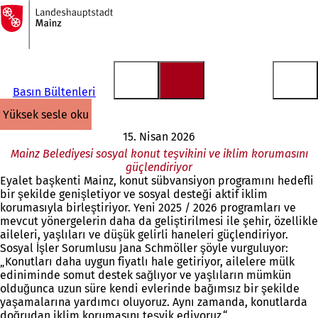
Ana
sayfaya
İçeriğe atla
Basın Bültenleri
yüksek sesle oku
15. Nisan 2026
Mainz Belediyesi sosyal konut teşvikini ve iklim korumasını
güçlendiriyor
Eyalet başkenti Mainz, konut sübvansiyon programını hedefli
bir şekilde genişletiyor ve sosyal desteği aktif iklim
korumasıyla birleştiriyor. Yeni 2025 / 2026 programları ve
mevcut yönergelerin daha da geliştirilmesi ile şehir, özellikle
aileleri, yaşlıları ve düşük gelirli haneleri güçlendiriyor.
Sosyal İşler Sorumlusu Jana Schmöller şöyle vurguluyor:
„Konutları daha uygun fiyatlı hale getiriyor, ailelere mülk
ediniminde somut destek sağlıyor ve yaşlıların mümkün
olduğunca uzun süre kendi evlerinde bağımsız bir şekilde
yaşamalarına yardımcı oluyoruz. Aynı zamanda, konutlarda
doğrudan iklim korumasını teşvik ediyoruz.“