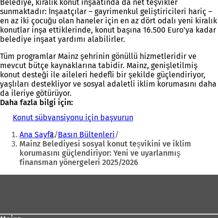
Belediye, kiralık konut inşaatında da net teşvikler
sunmaktadır: İnşaatçılar – gayrimenkul geliştiricileri hariç –
en az iki çocuğu olan haneler için en az dört odalı yeni kiralık
konutlar inşa ettiklerinde, konut başına 16.500 Euro'ya kadar
belediye inşaat yardımı alabilirler.
Tüm programlar Mainz şehrinin gönüllü hizmetleridir ve
mevcut bütçe kaynaklarına tabidir. Mainz, genişletilmiş
konut desteği ile aileleri hedefli bir şekilde güçlendiriyor,
yaşlıları destekliyor ve sosyal adaletli iklim korumasını daha
da ileriye götürüyor.
Daha fazla bilgi için:
Konut sübvansiyonu için başvurun
(
Buradasınız:
Y
Ana Sayfa
Basın Bültenleri
e
Mainz Belediyesi sosyal konut teşvikini ve iklim
n
korumasını güçlendiriyor: Yeni ve uyarlanmış
i
finansman yönergeleri 2025/2026
b
i
Ayak
r
s
bölgesi
e
k