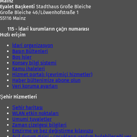
m
Mainz
e
Eyalet Başkenti
Stadthaus Große Bleiche
d
Große Bleiche 46/Löwenhofstraße 1
e
55116 Mainz
a
115 - İdari kurumların çağrı numarası
ç
Hızlı erişim
ı
l
İdari organizasyon
ı
Basın Bültenleri
r
Boş İşler
)
Konsey bilgi sistemi
Kamu ihaleleri
Hizmet portalı (çevrimiçi hizmetler)
Haber bültenimize abone olun
Veri koruma ayarları
Şehir Hizmetleri
Şehir haritası
WLAN etkin noktaları
Umumi tuvaletler
Zaman çizelgesi bilgileri
Emzirme ve bez değiştirme kılavuzu
Acil durum girişi - çocukların yardım bulabileceği yer