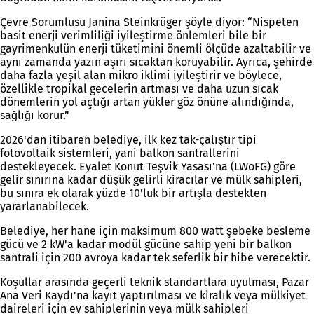
Çevre Sorumlusu Janina Steinkrüger şöyle diyor: “Nispeten
basit enerji verimliliği iyileştirme önlemleri bile bir
gayrimenkulün enerji tüketimini önemli ölçüde azaltabilir ve
aynı zamanda yazın aşırı sıcaktan koruyabilir. Ayrıca, şehirde
daha fazla yeşil alan mikro iklimi iyileştirir ve böylece,
özellikle tropikal gecelerin artması ve daha uzun sıcak
dönemlerin yol açtığı artan yükler göz önüne alındığında,
sağlığı korur.”
2026'dan itibaren belediye, ilk kez tak-çalıştır tipi
fotovoltaik sistemleri, yani balkon santrallerini
destekleyecek. Eyalet Konut Teşvik Yasası'na (LWoFG) göre
gelir sınırına kadar düşük gelirli kiracılar ve mülk sahipleri,
bu sınıra ek olarak yüzde 10'luk bir artışla destekten
yararlanabilecek.
Belediye, her hane için maksimum 800 watt şebeke besleme
gücü ve 2 kW'a kadar modül gücüne sahip yeni bir balkon
santrali için 200 avroya kadar tek seferlik bir hibe verecektir.
Koşullar arasında geçerli teknik standartlara uyulması, Pazar
Ana Veri Kaydı'na kayıt yaptırılması ve kiralık veya mülkiyet
daireleri için ev sahiplerinin veya mülk sahipleri