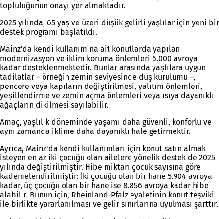
topluluğunun onayı yer almaktadır.
2025 yılında, 65 yaş ve üzeri düşük gelirli yaşlılar için yeni bir
destek programı başlatıldı.
Mainz'da kendi kullanımına ait konutlarda yapılan
modernizasyon ve iklim koruma önlemleri 6.000 avroya
kadar desteklenmektedir. Bunlar arasında yaşlılara uygun
tadilatlar – örneğin zemin seviyesinde duş kurulumu –,
pencere veya kapıların değiştirilmesi, yalıtım önlemleri,
yeşillendirme ve zemin açma önlemleri veya ısıya dayanıklı
ağaçların dikilmesi sayılabilir.
Amaç, yaşlılık döneminde yaşamı daha güvenli, konforlu ve
aynı zamanda iklime daha dayanıklı hale getirmektir.
Ayrıca, Mainz'da kendi kullanımları için konut satın almak
isteyen en az iki çocuğu olan ailelere yönelik destek de 2025
yılında değiştirilmiştir. Hibe miktarı çocuk sayısına göre
kademelendirilmiştir: İki çocuğu olan bir hane 5.904 avroya
kadar, üç çocuğu olan bir hane ise 8.856 avroya kadar hibe
alabilir. Bunun için, Rheinland-Pfalz eyaletinin konut teşviki
ile birlikte yararlanılması ve gelir sınırlarına uyulması şarttır.