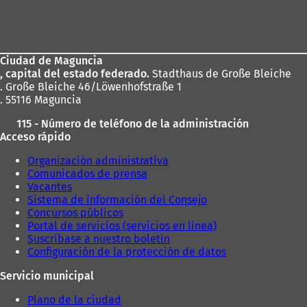
Zona
de
los
Ciudad de Maguncia
pies
, capital del estado federado.
Stadthaus de Große Bleiche
. Große Bleiche 46/Löwenhofstraße 1
. 55116 Maguncia
115 - Número de teléfono de la administración
Acceso rápido
Organización administrativa
Comunicados de prensa
Vacantes
Sistema de información del Consejo
Concursos públicos
Portal de servicios (servicios en línea)
Suscríbase a nuestro boletín
Configuración de la protección de datos
Servicio municipal
Plano de la ciudad