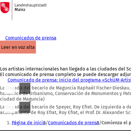
A
la
Saltar al contenido
página
de
inicio
Comunicados de prensa
leer en voz alta
Los artistas internacionales han llegado a las ciudades del S
El comunicado de prensa completo se puede descargar adjun
Comunicado de prensa: Inicio del programa «SchUM-Artist 
La llegada del becario de Maguncia Raphaël Fischer-Dieskau.
honorífico de Urbanismo, Conservación de Monumentos y Patr
ciudad de Maguncia)
La llegada del becario de Speyer, Roy Efrat. De izquierda a d
acompañante de Roy Efrat, Roy Efrat, el Prof. Dr. Alexander S
Estás
Página de inicio
Comunicados de prensa
Comienza el 
aquí: