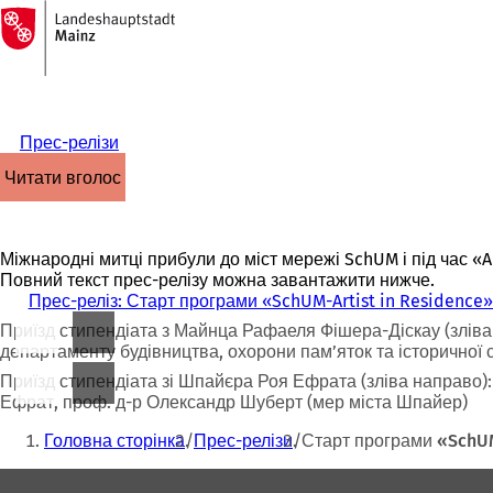
На
головну
Перейти до змісту
сторінку
Прес-релізи
читати вголос
Міжнародні митці прибули до міст мережі SchUM і під час «A
Повний текст прес-релізу можна завантажити нижче.
Прес-реліз: Старт програми «SchUM-Artist in Residence» т
Приїзд стипендіата з Майнца Рафаеля Фішера-Діскау (зліва
департаменту будівництва, охорони пам’яток та історичної
Приїзд стипендіата зі Шпайєра Роя Ефрата (зліва направо):
Ефрат, проф. д-р Олександр Шуберт (мер міста Шпайер)
Ти
Головна сторінка
Прес-релізи
Старт програми «SchUM
тут:
Зона