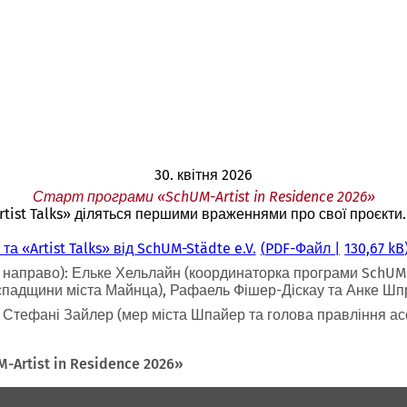
30. квітня 2026
Старт програми «SchUM-Artist in Residence 2026»
rtist Talks» діляться першими враженнями про свої проєкти.
а «Artist Talks» від SchUM-Städte e.V.
PDF
-Файл
130,67 kB
 направо): Ельке Хельлайн (координаторка програми SchUM 
 спадщини міста Майнца), Рафаель Фішер-Діскау та Анке Шп
 Стефані Зайлер (мер міста Шпайер та голова правління асо
-Artist in Residence 2026»