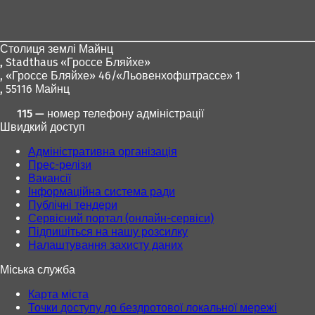
для
ніг
Столиця землі Майнц
,
Stadthaus «Гроссе Бляйхе»
, «Гроссе Бляйхе» 46/«Льовенхофштрассе» 1
, 55116 Майнц
115 — номер телефону адміністрації
Швидкий доступ
Адміністративна організація
Прес-релізи
Вакансії
Інформаційна система ради
Публічні тендери
Сервісний портал (онлайн-сервіси)
Підпишіться на нашу розсилку
Налаштування захисту даних
Міська служба
Карта міста
Точки доступу до бездротової локальної мережі