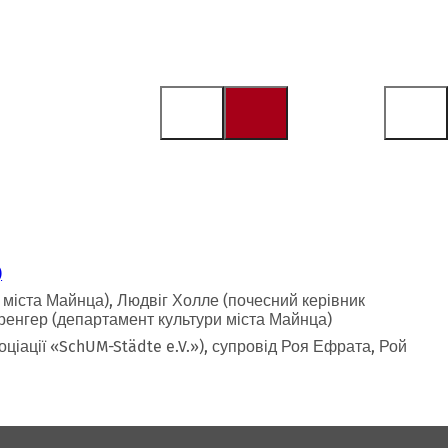
міста Майнца), Людвіг Холле (почесний керівник
ренгер (департамент культури міста Майнца)
ціації «SchUM-Städte e.V.»), супровід Роя Ефрата, Рой