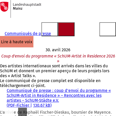
Vers
la
Accéder au contenu
page
d'accueil
Communiqués de presse
lire à haute voix
30. avril 2026
Coup d'envoi du programme « SchUM-Artist in Residence 2026
»
Des artistes internationaux sont arrivés dans les villes du
SchUM et donnent un premier aperçu de leurs projets lors
des « Artist Talks ».
Le communiqué de presse complet est disponible en
téléchargement ci-joint.
Communiqué de presse : coup d'envoi du programme «
SchUM-Artist in Residence » – Rencontres avec les
artistes – SchUM-Städte e.V.
PDF
-Fichier
130,67 kB
L'arrivée de Raphaël Fischer-Dieskau, boursier de Mayence.