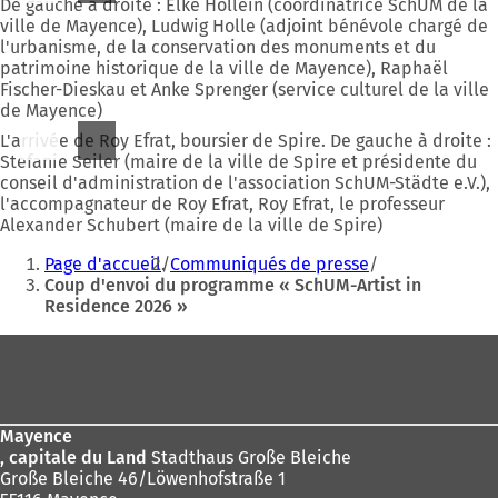
De gauche à droite : Elke Höllein (coordinatrice SchUM de la
ville de Mayence), Ludwig Holle (adjoint bénévole chargé de
l'urbanisme, de la conservation des monuments et du
patrimoine historique de la ville de Mayence), Raphaël
Fischer-Dieskau et Anke Sprenger (service culturel de la ville
de Mayence)
L'arrivée de Roy Efrat, boursier de Spire. De gauche à droite :
Stefanie Seiler (maire de la ville de Spire et présidente du
conseil d'administration de l'association SchUM-Städte e.V.),
l'accompagnateur de Roy Efrat, Roy Efrat, le professeur
Alexander Schubert (maire de la ville de Spire)
Vous
Page d'accueil
Communiqués de presse
êtes
Coup d'envoi du programme « SchUM-Artist in
Residence 2026 »
ici
:
Pied
de
page
Mayence
, capitale du Land
Stadthaus Große Bleiche
Große Bleiche 46/Löwenhofstraße 1