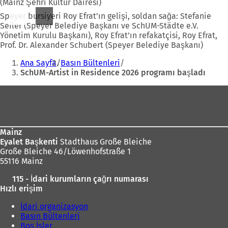
(Mainz Şehri Kültür Dairesi)
Speyer bursiyeri Roy Efrat’ın gelişi, soldan sağa: Stefanie
Seiler (Speyer Belediye Başkanı ve SchUM-Städte e.V.
Yönetim Kurulu Başkanı), Roy Efrat’ın refakatçisi, Roy Efrat,
Prof. Dr. Alexander Schubert (Speyer Belediye Başkanı)
Buradasınız:
Ana Sayfa
Basın Bültenleri
SchUM-Artist in Residence 2026 programı başladı
Ayak
bölgesi
Mainz
Eyalet Başkenti
Stadthaus Große Bleiche
Große Bleiche 46/Löwenhofstraße 1
55116 Mainz
115 - İdari kurumların çağrı numarası
Hızlı erişim
İdari organizasyon
Basın Bültenleri
Boş İşler