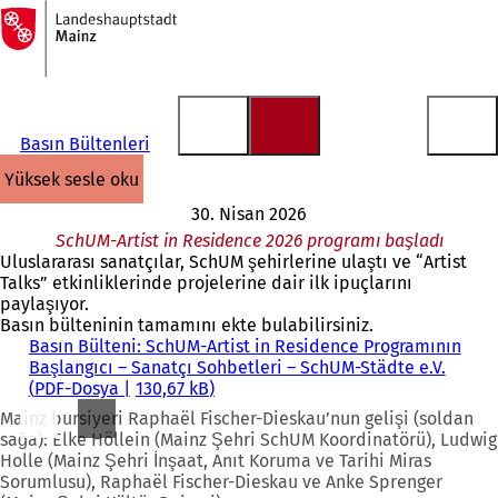
Ana
sayfaya
İçeriğe atla
Basın Bültenleri
yüksek sesle oku
30. Nisan 2026
SchUM-Artist in Residence 2026 programı başladı
Uluslararası sanatçılar, SchUM şehirlerine ulaştı ve “Artist
Talks” etkinliklerinde projelerine dair ilk ipuçlarını
paylaşıyor.
Basın bülteninin tamamını ekte bulabilirsiniz.
Basın Bülteni: SchUM-Artist in Residence Programının
Başlangıcı – Sanatçı Sohbetleri – SchUM-Städte e.V.
PDF
-Dosya
130,67 kB
Mainz bursiyeri Raphaël Fischer-Dieskau’nun gelişi (soldan
sağa): Elke Höllein (Mainz Şehri SchUM Koordinatörü), Ludwig
Holle (Mainz Şehri İnşaat, Anıt Koruma ve Tarihi Miras
Sorumlusu), Raphaël Fischer-Dieskau ve Anke Sprenger