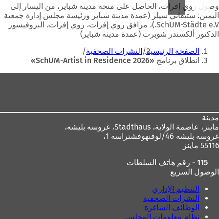
وصول روي إفرات، الحاصل على منحة مدينة شباير، من اليسار إلى
اليمين: ستيفاني سيلر (عمدة مدينة شباير ورئيسة مجلس إدارة جمعية
SchUM-Städte e.V.)، مرافق روي إفرات، روي إفرات، البروفيسور
الدكتور ألكسندر شوبرت (عمدة مدينة شباير)
أنت
الصفحة الرئيسية
النشرات الصحفية
هنا
انطلاق برنامج «SchUM-Artist in Residence 2026»
منطقة
القدم
مدينة
ماينز، عاصمة الولاية،
Stadthaus، غروسه بليشه،
غروسه بليشه 46/لوفنهوفشتراسه 1،
55116 ماينز
115 - رقم هاتف السلطات
الوصول السريع
التنظيم الإداري
النشرات الصحفية
الوظائف الشاغرة
نظام معلومات المجلس