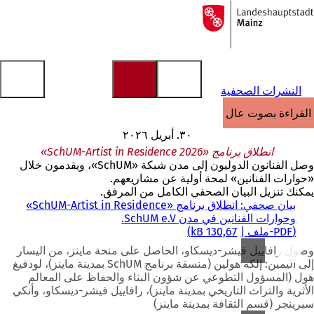
إلى
الصفحة
الانتقال إلى المحتوى
الرئيسية
النشرات الصحفية
القراءة بصوت عالٍ
٣٠. أبريل ٢٠٢٦
انطلاق برنامج «SchUM-Artist in Residence 2026»
وصل الفنانون الدوليون إلى مدن شبكة «SchUM»، ويقدمون خلال
«حوارات الفنانين» لمحة أولية عن مشاريعهم.
يمكنك تنزيل البيان الصحفي الكامل من المرفق.
بيان صحفي: انطلاق برنامج «SchUM-Artist in Residence»
وحوارات الفنانين في مدن SchUM e.V.
PDF
-ملف
130,67 kB
وصول رافاييل فيشر-ديسكاو، الحاصل على منحة ماينز، من اليسار
إلى اليمين: إلكه هولين (منسقة برنامج SchUM بمدينة ماينز)، لودفيغ
هول (المسؤول التطوعي عن شؤون البناء والحفاظ على المعالم
الأثرية والتراث التاريخي بمدينة ماينز)، رافاييل فيشر-ديسكاو، وأنكي
سبرينجر (قسم الثقافة بمدينة ماينز)