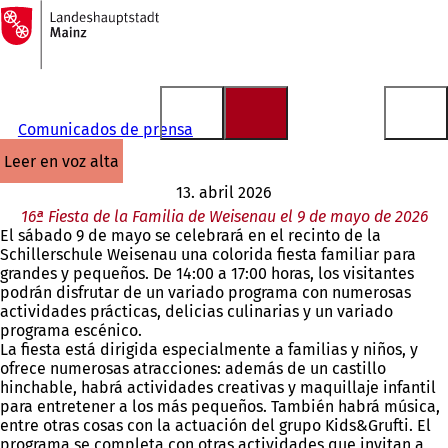
A
la
Saltar al contenido
página
de
inicio
Comunicados de prensa
leer en voz alta
13. abril 2026
16ª Fiesta de la Familia de Weisenau el 9 de mayo de 2026
El sábado 9 de mayo se celebrará en el recinto de la
Schillerschule Weisenau una colorida fiesta familiar para
grandes y pequeños. De 14:00 a 17:00 horas, los visitantes
podrán disfrutar de un variado programa con numerosas
actividades prácticas, delicias culinarias y un variado
programa escénico.
La fiesta está dirigida especialmente a familias y niños, y
ofrece numerosas atracciones: además de un castillo
hinchable, habrá actividades creativas y maquillaje infantil
para entretener a los más pequeños. También habrá música,
entre otras cosas con la actuación del grupo Kids&Grufti. El
programa se completa con otras actividades que invitan a