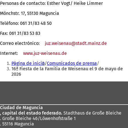
Personas de contacto: Esther Vogt/ Heike Limmer
Mönchstr. 17, 55130 Maguncia
Teléfono: 061 31/83 48 50
Fax: 061 31/83 53 83
Correo electrónico:
juz.weisenau
stadt.mainz
de
Internet:
www.juz-weisenau.de
(Se
Estás
abre
Página de inicio
Comunicados de prensa
en
aquí:
16ª Fiesta de la Familia de Weisenau el 9 de mayo de
una
2026
nueva
pestaña)
Zona
de
los
Ciudad de Maguncia
pies
, capital del estado federado.
Stadthaus de Große Bleiche
. Große Bleiche 46/Löwenhofstraße 1
. 55116 Maguncia