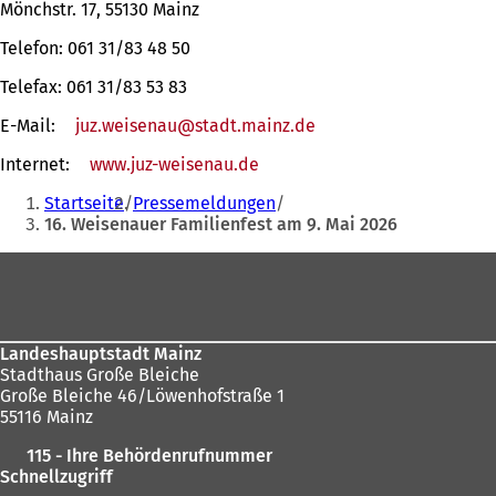
Mönchstr. 17, 55130 Mainz
Telefon: 061 31/83 48 50
Telefax: 061 31/83 53 83
E-Mail:
juz.weisenau
stadt.mainz
de
Internet:
www.juz-weisenau.de
(Öffnet
Sie
in
Startseite
Pressemeldungen
einem
befinden
16. Weisenauer Familienfest am 9. Mai 2026
neuen
sich
Tab)
Fußbereich
hier:
Landeshauptstadt Mainz
Stadthaus Große Bleiche
Große Bleiche 46/Löwenhofstraße 1
55116 Mainz
115 - Ihre Behördenrufnummer
Schnellzugriff