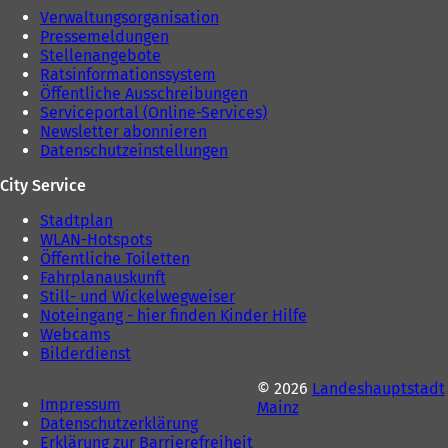
Verwaltungsorganisation
Pressemeldungen
Stellenangebote
Ratsinformationssystem
Öffentliche Ausschreibungen
Serviceportal (Online-Services)
Newsletter abonnieren
Datenschutzeinstellungen
City Service
Stadtplan
WLAN-Hotspots
Öffentliche Toiletten
Fahrplanauskunft
Still- und Wickelwegweiser
Noteingang - hier finden Kinder Hilfe
Webcams
Bilderdienst
© 2026
Landeshauptstadt
Impressum
Mainz
Datenschutzerklärung
Erklärung zur Barrierefreiheit