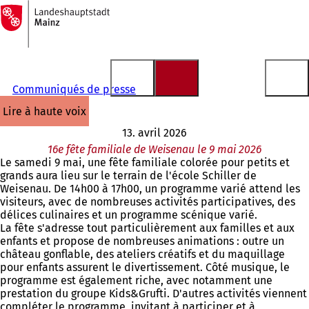
Vers
la
Accéder au contenu
page
d'accueil
Communiqués de presse
lire à haute voix
13. avril 2026
16e fête familiale de Weisenau le 9 mai 2026
Le samedi 9 mai, une fête familiale colorée pour petits et
grands aura lieu sur le terrain de l'école Schiller de
Weisenau. De 14h00 à 17h00, un programme varié attend les
visiteurs, avec de nombreuses activités participatives, des
délices culinaires et un programme scénique varié.
La fête s'adresse tout particulièrement aux familles et aux
enfants et propose de nombreuses animations : outre un
château gonflable, des ateliers créatifs et du maquillage
pour enfants assurent le divertissement. Côté musique, le
programme est également riche, avec notamment une
prestation du groupe Kids&Grufti. D'autres activités viennent
compléter le programme, invitant à participer et à