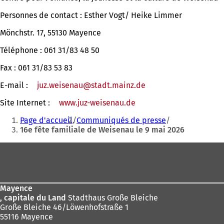
Personnes de contact : Esther Vogt/ Heike Limmer
Mönchstr. 17, 55130 Mayence
Téléphone : 061 31/83 48 50
Fax : 061 31/83 53 83
E-mail :
juz.weisenau
stadt.mainz
de
Site Internet :
www.juz-weisenau.de
(S'ouvre
Vous
dans
Page d'accueil
Communiqués de presse
un
êtes
16e fête familiale de Weisenau le 9 mai 2026
nouvel
ici
onglet)
Pied
:
de
page
Mayence
, capitale du Land
Stadthaus Große Bleiche
Große Bleiche 46/Löwenhofstraße 1
55116 Mayence