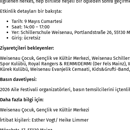
İlgilenen herkes, hep birlikte neşeli bir öğleden sonra geçirm
Etkinlik detayları bir bakışta:
Tarih: 9 Mayıs Cumartesi
Saat: 14:00 – 17:00
Yer: Schillerschule Weisenau, Portlandstraße 26, 55130 
Giriş: ücretsiz
Ziyaretçileri bekleyenler:
Weisenau Çocuk, Gençlik ve Kültür Merkezi, Weisenau Schiller
Spor Kulübü, Royal Rangers & REMMIDEMMI (Der Fels Mainz), 
Kürek Kulübü, Weisenau Evanjelik Cemaati, Kids&Grufti-Band, 
Basın davetiyesi:
2026 Aile Festivali organizatörleri, basın temsilcilerini içten
Daha fazla bilgi için:
Weisenau Çocuk, Gençlik ve Kültür Merkezi
İrtibat kişileri: Esther Vogt/ Heike Limmer