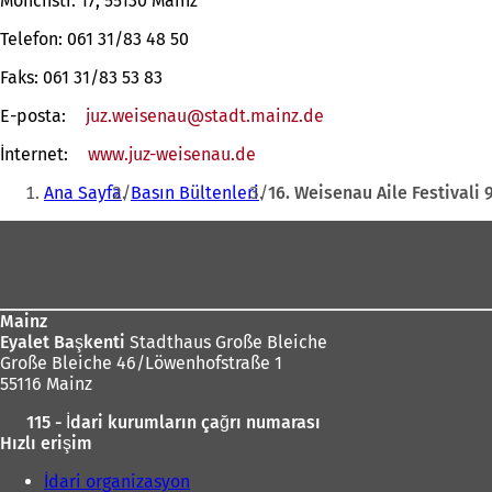
Mönchstr. 17, 55130 Mainz
Telefon: 061 31/83 48 50
Faks: 061 31/83 53 83
E-posta:
juz.weisenau
stadt.mainz
de
İnternet:
www.juz-weisenau.de
(Yeni
Buradasınız:
bir
Ana Sayfa
Basın Bültenleri
16. Weisenau Aile Festivali 
sekmede
açılır)
Ayak
bölgesi
Mainz
Eyalet Başkenti
Stadthaus Große Bleiche
Große Bleiche 46/Löwenhofstraße 1
55116 Mainz
115 - İdari kurumların çağrı numarası
Hızlı erişim
İdari organizasyon