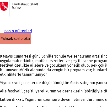
Ana
sayfaya
İçeriğe atla
Basın Bültenleri
yüksek sesle oku
9 Mayıs Cumartesi günü Schillerschule Weisenau'nun arazisinde 
uygulamalı etkinlik, mutfak lezzetleri ve çeşitli sahne progra
Festival özellikle ailelere ve çocuklara yönelik olup, pek çok 
bulunuyor. Müzik alanında da zengin bir program var; bunlard
etkinliklerle tamamlanıyor.
Yiyecek ve içecekler de düşünülmüştür: Sosis satışının yanı s
Aile festivali, çeşitli yerel kurum ve derneklerin işbirliğiyl
Lütfen dikkat: Yağmurun uzun süre devam etmesi durumunda et