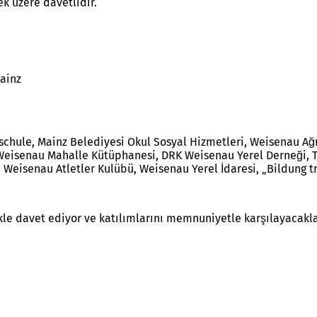
ek üzere davetlidir.
Mainz
schule, Mainz Belediyesi Okul Sosyal Hizmetleri, Weisenau Ağ
Weisenau Mahalle Kütüphanesi, DRK Weisenau Yerel Derneği, T
Weisenau Atletler Kulübü, Weisenau Yerel İdaresi, „Bildung tr
likle davet ediyor ve katılımlarını memnuniyetle karşılayacakla