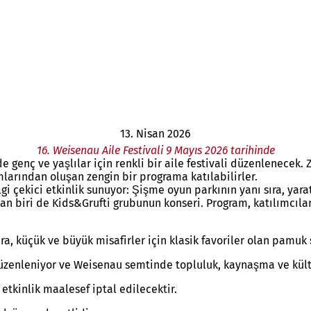
13. Nisan 2026
16. Weisenau Aile Festivali 9 Mayıs 2026 tarihinde
genç ve yaşlılar için renkli bir aile festivali düzenlenecek. Z
mlarından oluşan zengin bir programa katılabilirler.
ilgi çekici etkinlik sunuyor: Şişme oyun parkının yanı sıra, ya
an biri de Kids&Grufti grubunun konseri. Program, katılımcıl
ıra, küçük ve büyük misafirler için klasik favoriler olan pamu
e düzenleniyor ve Weisenau semtinde topluluk, kaynaşma ve kültü
kinlik maalesef iptal edilecektir.