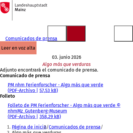
A
la
Saltar al contenido
página
de
inicio
Comunicados de prensa
leer en voz alta
03. junio 2026
Algo más que verduras
Adjunto encontrará el comunicado de prensa.
Comunicado de prensa
PM nhm Ferienforscher - Algo más que verde
PDF
-Archivo
57,53 kB
Folleto
Folleto de PM Ferienforscher - Algo más que verde ©
nhmMz_Gutenberg-Museum
PDF
-Archivo
358,29 kB
Estás
Página de inicio
Comunicados de prensa
aquí:
Algo más que verduras