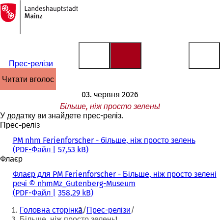
На
головну
Перейти до змісту
сторінку
Прес-релізи
читати вголос
03. червня 2026
Більше, ніж просто зелень!
У додатку ви знайдете прес-реліз.
Прес-реліз
PM nhm Ferienforscher - більше, ніж просто зелень
PDF
-Файл
57,53 kB
Флаєр
Флаєр для PM Ferienforscher - Більше, ніж просто зелені
речі © nhmMz_Gutenberg-Museum
PDF
-Файл
358,29 kB
Ти
Головна сторінка
Прес-релізи
тут:
Більше, ніж просто зелень!