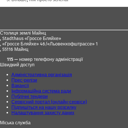
Зона
для
ніг
Столиця землі Майнц
,
Stadthaus «Гроссе Бляйхе»
, «Гроссе Бляйхе» 46/«Льовенхофштрассе» 1
, 55116 Майнц
115 — номер телефону адміністрації
Швидкий доступ
Адміністративна організація
Прес-релізи
Вакансії
Інформаційна система ради
Публічні тендери
Сервісний портал (онлайн-сервіси)
Підпишіться на нашу розсилку
Налаштування захисту даних
Міська служба