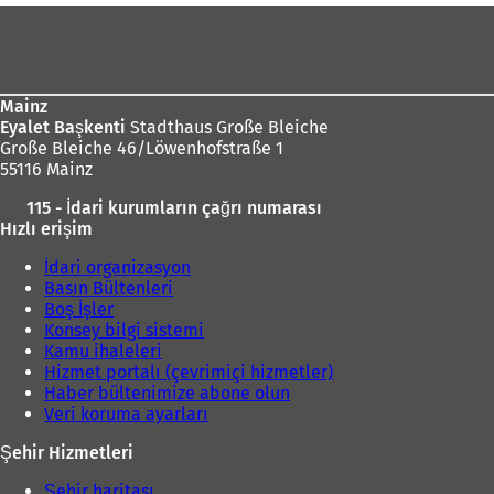
Ayak
bölgesi
Mainz
Eyalet Başkenti
Stadthaus Große Bleiche
Große Bleiche 46/Löwenhofstraße 1
55116 Mainz
115 - İdari kurumların çağrı numarası
Hızlı erişim
İdari organizasyon
Basın Bültenleri
Boş İşler
Konsey bilgi sistemi
Kamu ihaleleri
Hizmet portalı (çevrimiçi hizmetler)
Haber bültenimize abone olun
Veri koruma ayarları
Şehir Hizmetleri
Şehir haritası