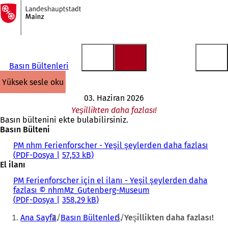
Ana
sayfaya
İçeriğe atla
Basın Bültenleri
yüksek sesle oku
03. Haziran 2026
Yeşillikten daha fazlası!
Basın bültenini ekte bulabilirsiniz.
Basın Bülteni
PM nhm Ferienforscher - Yeşil şeylerden daha fazlası
PDF
-Dosya
57,53 kB
El ilanı
PM Ferienforscher için el ilanı - Yeşil şeylerden daha
fazlası © nhmMz_Gutenberg-Museum
PDF
-Dosya
358,29 kB
Buradasınız:
Ana Sayfa
Basın Bültenleri
Yeşillikten daha fazlası!