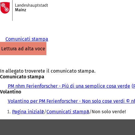
Alla
pagina
Vai al contenuto
iniziale
Comunicati stampa
lettura ad alta voce
In allegato troverete il comunicato stampa.
Comunicato stampa
PM nhm Ferienforscher - Più di una semplice cosa verde
Volantino
Volantino per PM Ferienforscher - Non solo cose verdi 
Siete
Pagina iniziale
Comunicati stampa
Non solo verde!
qui:
Area
dei