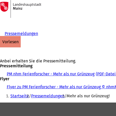
Zur
Startseite
Inhalt anspringen
Pressemeldungen
vorlesen
Anbei erhalten Sie die Pressemitteilung.
Pressemitteilung
PM nhm Ferienforscher - Mehr als nur Grünzeug
PDF
-Datei
Flyer
Flyer zu PM Ferienforscher - Mehr als nur Grünzeug © n
Sie
Startseite
Pressemeldungen
Mehr als nur Grünzeug!
befinden
Fußbereich
sich
hier: