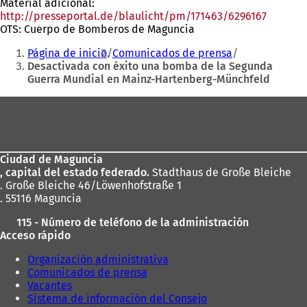
Material adicional:
en
http://presseportal.de/blaulicht/pm/171463/6296167
(Se
una
OTS: Cuerpo de Bomberos de Maguncia
abre
nueva
Estás
en
pestaña)
Página de inicio
Comunicados de prensa
una
aquí:
Desactivada con éxito una bomba de la Segunda
nueva
Guerra Mundial en Mainz-Hartenberg-Münchfeld
pestaña
Zona
de
los
Ciudad de Maguncia
pies
, capital del estado federado.
Stadthaus de Große Bleiche
. Große Bleiche 46/Löwenhofstraße 1
. 55116 Maguncia
115 - Número de teléfono de la administración
Acceso rápido
Organización administrativa
Comunicados de prensa
Vacantes
Sistema de información del Consejo