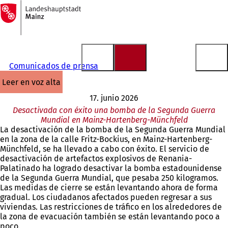
A
la
Saltar al contenido
página
de
inicio
Comunicados de prensa
leer en voz alta
17. junio 2026
Desactivada con éxito una bomba de la Segunda Guerra
Mundial en Mainz-Hartenberg-Münchfeld
La desactivación de la bomba de la Segunda Guerra Mundial
en la zona de la calle Fritz-Bockius, en Mainz-Hartenberg-
Münchfeld, se ha llevado a cabo con éxito. El servicio de
desactivación de artefactos explosivos de Renania-
Palatinado ha logrado desactivar la bomba estadounidense
de la Segunda Guerra Mundial, que pesaba 250 kilogramos.
Las medidas de cierre se están levantando ahora de forma
gradual. Los ciudadanos afectados pueden regresar a sus
viviendas. Las restricciones de tráfico en los alrededores de
la zona de evacuación también se están levantando poco a
poco.