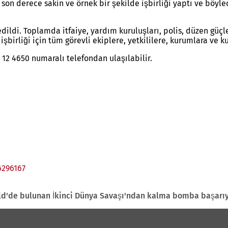
 son derece sakin ve örnek bir şekilde işbirliği yaptı ve böy
ildi. Toplamda itfaiye, yardım kuruluşları, polis, düzen güçl
işbirliği için tüm görevli ekiplere, yetkililere, kurumlara ve k
1 12 4650 numaralı telefondan ulaşılabilir.
6296167
(Yeni
bir
sekmede
'de bulunan İkinci Dünya Savaşı'ndan kalma bomba başarıyla
açılır)