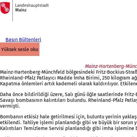
Ana
sayfaya
İçeriğe atla
Basın Bültenleri
yüksek sesle oku
Mainz-Hartenberg-Münchf
Mainz-Hartenberg-Münchfeld bölgesindeki Fritz-Bockius-Straß
Rheinland-Pfalz Patlayıcı Madde İmha Birimi, 250 kilogram ağ
Kapatma önlemleri artık kademeli olarak kaldırılıyor. Etkilene
Daha önce bildirildiği üzere, Salı günü öğle saatlerinde Frit
Savaşı bombasının kalıntıları bulundu. Rheinland-Pfalz Patla
vermişti.
Bombanın etkisiz hale getirilmesi için, buluntu yerinin yakl
etkilendi. Tahliye işlemi planlandığı gibi ve büyük bir sorun
Kalıntıları Temizleme Servisi planlandığı gibi imha işlemine 