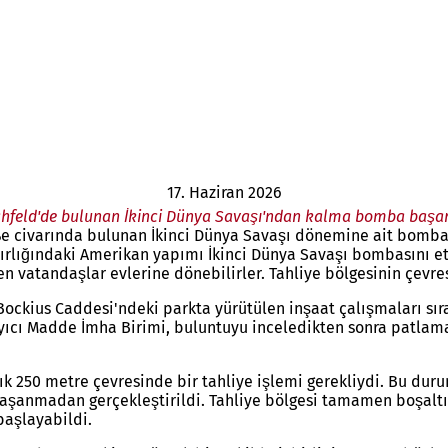
17. Haziran 2026
eld'de bulunan İkinci Dünya Savaşı'ndan kalma bomba başarıyl
e civarında bulunan İkinci Dünya Savaşı dönemine ait bombanı
ırlığındaki Amerikan yapımı İkinci Dünya Savaşı bombasını et
n vatandaşlar evlerine dönebilirler. Tahliye bölgesinin çevres
z-Bockius Caddesi'ndeki parkta yürütülen inşaat çalışmaları sı
yıcı Madde İmha Birimi, buluntuyu inceledikten sonra patlama
aşık 250 metre çevresinde bir tahliye işlemi gerekliydi. Bu d
 yaşanmadan gerçekleştirildi. Tahliye bölgesi tamamen boşaltı
başlayabildi.