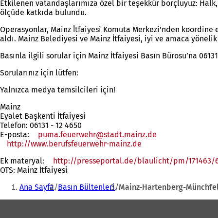
Etkilenen vatandaşlarımıza özel bir teşekkür borçluyuz: Halk,
ölçüde katkıda bulundu.
Operasyonlar, Mainz İtfaiyesi Komuta Merkezi'nden koordine ed
aldı. Mainz Belediyesi ve Mainz İtfaiyesi, iyi ve amaca yönelik 
Basınla ilgili sorular için Mainz İtfaiyesi Basın Bürosu’na 0613
Sorularınız için lütfen:
Yalnızca medya temsilcileri için!
Mainz
Eyalet Başkenti İtfaiyesi
Telefon: 06131 - 12 4650
E-posta:
puma.feuerwehr
stadt.mainz
de
http://www.berufsfeuerwehr-mainz.de
(Yeni
bir
Ek materyal:
http://presseportal.de/blaulicht/pm/171463/
sekmede
OTS: Mainz İtfaiyesi
açılır)
Buradasınız:
Ana Sayfa
Basın Bültenleri
Mainz-Hartenberg-Münchfeld
Ayak