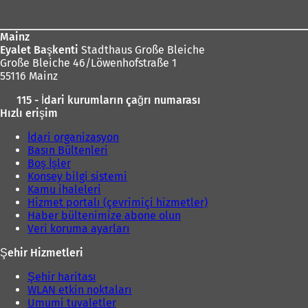
bölgesi
Mainz
Eyalet Başkenti
Stadthaus Große Bleiche
Große Bleiche 46/Löwenhofstraße 1
55116 Mainz
115 - İdari kurumların çağrı numarası
Hızlı erişim
İdari organizasyon
Basın Bültenleri
Boş İşler
Konsey bilgi sistemi
Kamu ihaleleri
Hizmet portalı (çevrimiçi hizmetler)
Haber bültenimize abone olun
Veri koruma ayarları
Şehir Hizmetleri
Şehir haritası
WLAN etkin noktaları
Umumi tuvaletler