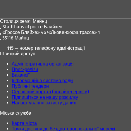
для
ніг
Столиця землі Майнц
,
Stadthaus «Гроссе Бляйхе»
, «Гроссе Бляйхе» 46/«Льовенхофштрассе» 1
, 55116 Майнц
115 — номер телефону адміністрації
Швидкий доступ
Адміністративна організація
Прес-релізи
Вакансії
Інформаційна система ради
Публічні тендери
Сервісний портал (онлайн-сервіси)
Підпишіться на нашу розсилку
Налаштування захисту даних
Міська служба
Карта міста
Точки доступу до бездротової локальної мережі