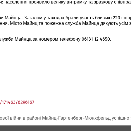
: населення проявило велику витримку та зразкову співпр
и Майнца. Загалом у заходах брали участь близько 220 спів
ування. Місто Майнц та пожежна служба Майнца дякують усім
служби Майнца за номером телефону 06131 12 4650.
m/171463/6296167
(Відкривається
в
новій
ітової війни в районі Майнц-Гартенберг-Мюнхфельд успішн
вкладці)