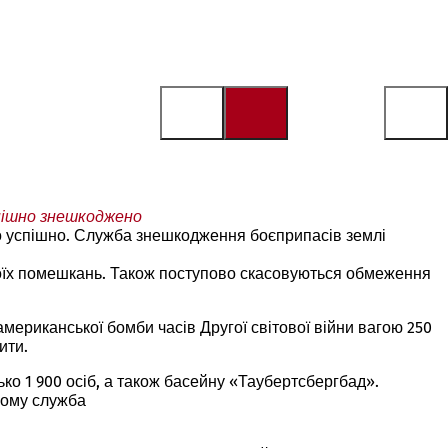
спішно знешкоджено
о успішно. Служба знешкодження боєприпасів землі
воїх помешкань. Також поступово скасовуються обмеження
американської бомби часів Другої світової війни вагою 250
ити.
ко 1 900 осіб, а також басейну «Таубертсбергбад».
чому служба