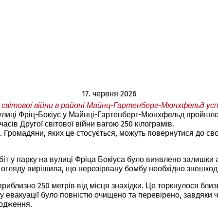
17. червня 2026
ї світової війни в районі Майнц-Гартенберг-Мюнхфельд у
 вулиці Фріц-Бокіус у Майнці-Гартенберг-Мюнхфельд пройшл
ів Другої світової війни вагою 250 кілограмів.
. Громадяни, яких це стосується, можуть повернутися до с
обіт у парку на вулиці Фріца Бокіуса було виявлено залишки 
 огляду вирішила, що нерозірвану бомбу необхідно знешкод
иблизно 250 метрів від місця знахідки. Це торкнулося близь
у евакуації було повністю очищено та перевірено, завдяки 
кодження.