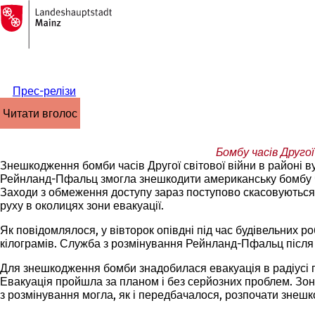
На
головну
Перейти до змісту
сторінку
Прес-релізи
читати вголос
Бомбу часів Друго
Знешкодження бомби часів Другої світової війни в районі
Рейнланд-Пфальц змогла знешкодити американську бомбу час
Заходи з обмеження доступу зараз поступово скасовуються
руху в околицях зони евакуації.
Як повідомлялося, у вівторок опівдні під час будівельних р
кілограмів. Служба з розмінування Рейнланд-Пфальц після
Для знешкодження бомби знадобилася евакуація в радіусі пр
Евакуація пройшла за планом і без серйозних проблем. Зон
з розмінування могла, як і передбачалося, розпочати знеш