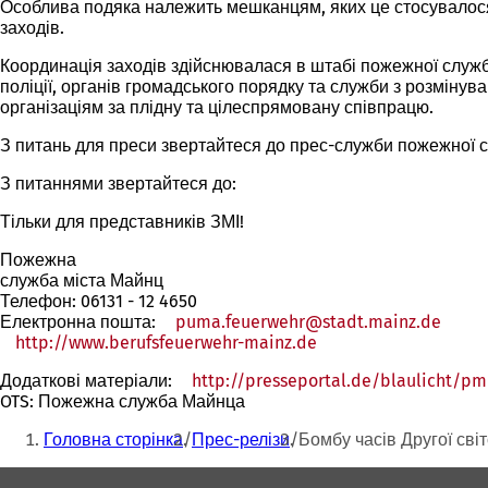
Особлива подяка належить мешканцям, яких це стосувалося
заходів.
Координація заходів здійснювалася в штабі пожежної служб
поліції, органів громадського порядку та служби з розмін
організаціям за плідну та цілеспрямовану співпрацю.
З питань для преси звертайтеся до прес-служби пожежної 
З питаннями звертайтеся до:
Тільки для представників ЗМІ!
Пожежна
служба міста Майнц
Телефон: 06131 - 12 4650
Електронна пошта:
puma.feuerwehr
stadt.mainz
de
http://www.berufsfeuerwehr-mainz.de
(Відкривається
в
Додаткові матеріали:
http://presseportal.de/blaulicht/p
новій
OTS: Пожежна служба Майнца
вкладці)
Ти
Головна сторінка
Прес-релізи
Бомбу часів Другої св
тут:
Зона