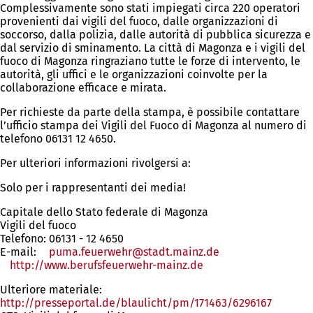
Complessivamente sono stati impiegati circa 220 operatori
provenienti dai vigili del fuoco, dalle organizzazioni di
soccorso, dalla polizia, dalle autorità di pubblica sicurezza e
dal servizio di sminamento. La città di Magonza e i vigili del
fuoco di Magonza ringraziano tutte le forze di intervento, le
autorità, gli uffici e le organizzazioni coinvolte per la
collaborazione efficace e mirata.
Per richieste da parte della stampa, è possibile contattare
l’ufficio stampa dei Vigili del Fuoco di Magonza al numero di
telefono 06131 12 4650.
Per ulteriori informazioni rivolgersi a:
Solo per i rappresentanti dei media!
Capitale dello Stato federale di Magonza
Vigili del fuoco
Telefono: 06131 - 12 4650
E-mail:
puma.feuerwehr
stadt.mainz
de
http://www.berufsfeuerwehr-mainz.de
(Si
apre
Ulteriore materiale:
in
http://presseportal.de/blaulicht/pm/171463/6296167
(Si
una