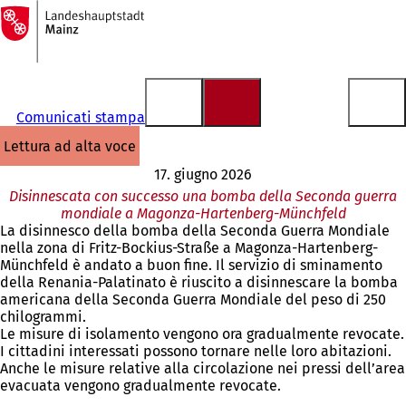
Alla
pagina
Vai al contenuto
iniziale
Comunicati stampa
lettura ad alta voce
17. giugno 2026
Disinnescata con successo una bomba della Seconda guerra
mondiale a Magonza-Hartenberg-Münchfeld
La disinnesco della bomba della Seconda Guerra Mondiale
nella zona di Fritz-Bockius-Straße a Magonza-Hartenberg-
Münchfeld è andato a buon fine. Il servizio di sminamento
della Renania-Palatinato è riuscito a disinnescare la bomba
americana della Seconda Guerra Mondiale del peso di 250
chilogrammi.
Le misure di isolamento vengono ora gradualmente revocate.
I cittadini interessati possono tornare nelle loro abitazioni.
Anche le misure relative alla circolazione nei pressi dell’area
evacuata vengono gradualmente revocate.