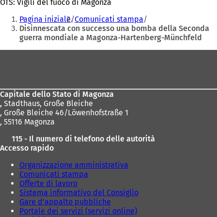
OTS: Vigili del fuoco di Magonza
apre
nuova
Siete
in
scheda)
Pagina iniziale
Comunicati stampa
una
qui:
Disinnescata con successo una bomba della Seconda
nuova
guerra mondiale a Magonza-Hartenberg-Münchfeld
scheda)
Area
dei
piedi
Capitale dello Stato di Magonza
,
Stadthaus, Große Bleiche
, Große Bleiche 46/Löwenhofstraße 1
, 55116 Magonza
115 - Il numero di telefono delle autorità
Accesso rapido
Organizzazione amministrativa
Comunicati stampa
Offerte di lavoro
Sistema informativo del Consiglio
Gare d'appalto pubbliche
Portale dei servizi (servizi online)