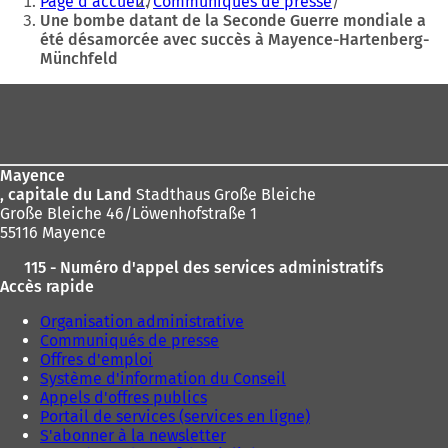
Page d'accueil
Communiqués de presse
nouvel
êtes
Une bombe datant de la Seconde Guerre mondiale a
onglet)
été désamorcée avec succès à Mayence-Hartenberg-
ici
Münchfeld
:
Pied
de
page
Mayence
, capitale du Land
Stadthaus Große Bleiche
Große Bleiche 46/Löwenhofstraße 1
55116 Mayence
115 - Numéro d'appel des services administratifs
Accès rapide
Organisation administrative
Communiqués de presse
Offres d'emploi
Système d'information du Conseil
Appels d'offres publics
Portail de services (services en ligne)
S'abonner à la newsletter