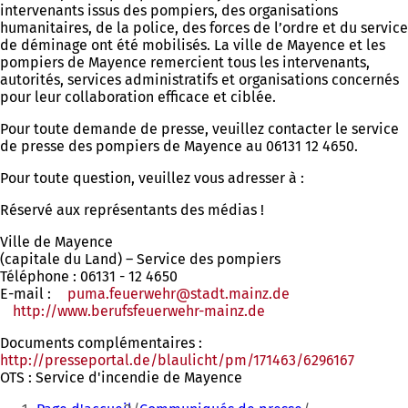
intervenants issus des pompiers, des organisations
humanitaires, de la police, des forces de l’ordre et du service
de déminage ont été mobilisés. La ville de Mayence et les
pompiers de Mayence remercient tous les intervenants,
autorités, services administratifs et organisations concernés
pour leur collaboration efficace et ciblée.
Pour toute demande de presse, veuillez contacter le service
de presse des pompiers de Mayence au 06131 12 4650.
Pour toute question, veuillez vous adresser à :
Réservé aux représentants des médias !
Ville de Mayence
(capitale du Land) – Service des pompiers
Téléphone : 06131 - 12 4650
E-mail :
puma.feuerwehr
stadt.mainz
de
http://www.berufsfeuerwehr-mainz.de
(S'ouvre
dans
Documents complémentaires :
un
http://presseportal.de/blaulicht/pm/171463/6296167
(S'ouvre
nouvel
OTS : Service d'incendie de Mayence
dans
onglet)
Vous
un