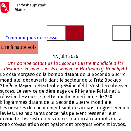
Vers
la
Accéder au contenu
page
d'accueil
Communiqués de presse
lire à haute voix
17. juin 2026
Une bombe datant de la Seconde Guerre mondiale a été
désamorcée avec succès à Mayence-Hartenberg-Münchfeld
Le désamorçage de la bombe datant de la Seconde Guerre
mondiale, découverte dans le secteur de la Fritz-Bockius-
Straße à Mayence-Hartenberg-Münchfeld, s'est déroulé avec
succès. Le service de déminage de Rhénanie-Palatinat a
réussi à désamorcer cette bombe américaine de 250
kilogrammes datant de la Seconde Guerre mondiale.
Les mesures de confinement sont désormais progressivement
levées. Les habitants concernés peuvent regagner leur
domicile. Les restrictions de circulation aux abords de la
zone d'évacuation sont également progressivement levées.