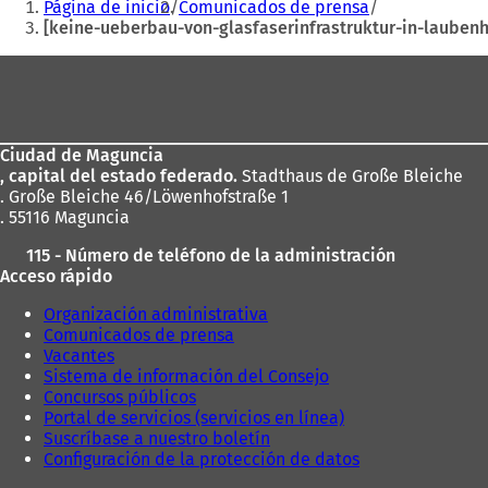
Página de inicio
Comunicados de prensa
aquí:
[keine-ueberbau-von-glasfaserinfrastruktur-in-laube
Zona
de
los
Ciudad de Maguncia
pies
, capital del estado federado.
Stadthaus de Große Bleiche
. Große Bleiche 46/Löwenhofstraße 1
. 55116 Maguncia
115 - Número de teléfono de la administración
Acceso rápido
Organización administrativa
Comunicados de prensa
Vacantes
Sistema de información del Consejo
Concursos públicos
Portal de servicios (servicios en línea)
Suscríbase a nuestro boletín
Configuración de la protección de datos