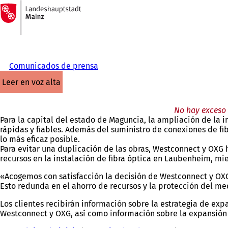
A
la
Saltar al contenido
página
de
inicio
Comunicados de prensa
leer en voz alta
No hay exceso 
Para la capital del estado de Maguncia, la ampliación de la i
rápidas y fiables. Además del suministro de conexiones de f
lo más eficaz posible.
Para evitar una duplicación de las obras, Westconnect y OXG
recursos en la instalación de fibra óptica en Laubenheim, mi
«Acogemos con satisfacción la decisión de Westconnect y OXG 
Esto redunda en el ahorro de recursos y la protección del m
Los clientes recibirán información sobre la estrategia de ex
Westconnect y OXG, así como información sobre la expansión 
Estás