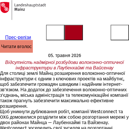
На
головну
Перейти до змісту
сторінку
Прес-релізи
читати вголос
05. травня 2026
Відсутність надмірної розбудови волоконно-оптичної
інфраструктури в Лаубенхаймі та Вайсенау
Для столиці землі Майнц розширення волоконно-оптичної
інфраструктури є одним з ключових проектів на майбутнє,
щоб забезпечити громадян швидким і надійним інтернет-
зв'язком. На додаток до забезпечення волоконно-оптичних
з'єднань, міська адміністрація та телекомунікаційні компанії
також прагнуть забезпечити максимально ефективне
розширення.
Щоб уникнути дублювання робіт, компанії Westconnect та
OXG домовилися розділити між собою розгортання мережі у
двох районах Майнца — Лаубенхаймі та Вайзенау.
Westconnect зосередить свої зусилля на розгортанні