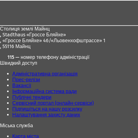
Зона
для
ніг
Столиця землі Майнц
,
Stadthaus «Гроссе Бляйхе»
, «Гроссе Бляйхе» 46/«Льовенхофштрассе» 1
, 55116 Майнц
115 — номер телефону адміністрації
Швидкий доступ
Адміністративна організація
Прес-релізи
Вакансії
Інформаційна система ради
Публічні тендери
Сервісний портал (онлайн-сервіси)
Підпишіться на нашу розсилку
Налаштування захисту даних
Міська служба
Карта міста