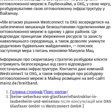
оптоволоконної мережі в Лаубенхаймі, а OXG, у свою чергу,
розбудовуватиме свою оптоволоконну інфраструктуру у
Вайзенау.
«Ми вітаємо рішення Westconnect та OXG зосередитися на
забезпеченні мешканців безкоштовними підключеннями до
оптоволоконної мережі в одному з двох районів. Це
відповідає принципам збереження ресурсів та захисту
навколишнього середовища, а також дозволяє уникнути
додаткових будівельних майданчиків», — пояснює
заступниця мера з питань економіки Мануела Мац.
Інформацію про скориговану стратегію розбудови клієнти
отримують безпосередньо від свого відповідного
постачальника інфраструктури. Контактні дані компаній
Westconnect та OXG, а також інформація про розбудову
оптоволоконної мережі в Майнці розміщені на веб-сайті
mainz.de/breitband.
Ти
Головна сторінка
Прес-релізи
тут:
[keine-ueberbau-von-glasfaserinfrastruktur-in-
laubenheim-und-weisenau після консультацій між OXG
Glasfaser GmbH та Westconnect GmbH ]