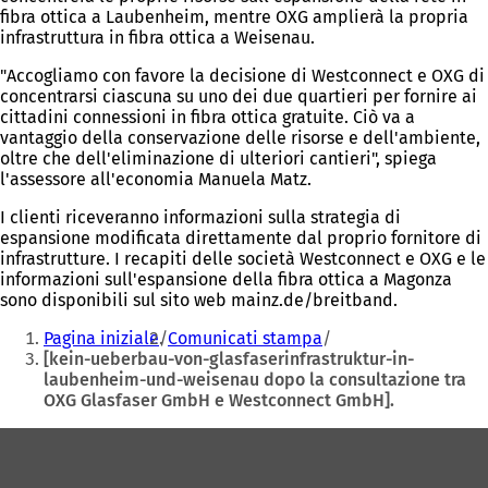
fibra ottica a Laubenheim, mentre OXG amplierà la propria
infrastruttura in fibra ottica a Weisenau.
"Accogliamo con favore la decisione di Westconnect e OXG di
concentrarsi ciascuna su uno dei due quartieri per fornire ai
cittadini connessioni in fibra ottica gratuite. Ciò va a
vantaggio della conservazione delle risorse e dell'ambiente,
oltre che dell'eliminazione di ulteriori cantieri", spiega
l'assessore all'economia Manuela Matz.
I clienti riceveranno informazioni sulla strategia di
espansione modificata direttamente dal proprio fornitore di
infrastrutture. I recapiti delle società Westconnect e OXG e le
informazioni sull'espansione della fibra ottica a Magonza
sono disponibili sul sito web mainz.de/breitband.
Siete
Pagina iniziale
Comunicati stampa
qui:
[kein-ueberbau-von-glasfaserinfrastruktur-in-
laubenheim-und-weisenau dopo la consultazione tra
OXG Glasfaser GmbH e Westconnect GmbH].
Area
dei