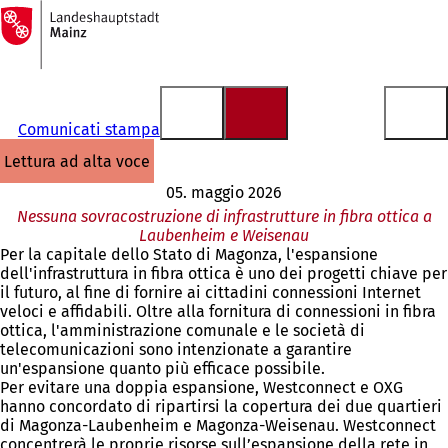
Alla
pagina
Vai al contenuto
iniziale
Comunicati stampa
lettura ad alta voce
05. maggio 2026
Nessuna sovracostruzione di infrastrutture in fibra ottica a
Laubenheim e Weisenau
Per la capitale dello Stato di Magonza, l'espansione
dell'infrastruttura in fibra ottica è uno dei progetti chiave per
il futuro, al fine di fornire ai cittadini connessioni Internet
veloci e affidabili. Oltre alla fornitura di connessioni in fibra
ottica, l'amministrazione comunale e le società di
telecomunicazioni sono intenzionate a garantire
un'espansione quanto più efficace possibile.
Per evitare una doppia espansione, Westconnect e OXG
hanno concordato di ripartirsi la copertura dei due quartieri
di Magonza-Laubenheim e Magonza-Weisenau. Westconnect
concentrerà le proprie risorse sull’espansione della rete in