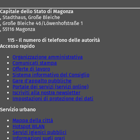
piedi
Capitale dello Stato di Magonza
,
Stadthaus, Große Bleiche
, Große Bleiche 46/Löwenhofstraße 1
, 55116 Magonza
115 - Il numero di telefono delle autorità
Accesso rapido
Organizzazione amministrativa
Comunicati stampa
Offerte di lavoro
Sistema informativo del Consiglio
Gare d'appalto pubbliche
Portale dei servizi (servizi online)
Iscriviti alla nostra newsletter
Impostazioni di protezione dei dati
Servizio urbano
Mappa della città
Hotspot WLAN
Servizi igienici pubblici
Informazioni sugli orari