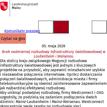
Do
strony
Przejdź do treści
głównej
Komunikaty prasowe
czytać na głos
05. maja 2026
Brak nadmiernej rozbudowy infrastruktury światłowodowej w
Laubenheim i Weisenau
Dla stolicy kraju związkowego Moguncji rozbudowa
infrastruktury światłowodowej jest jednym z kluczowych
projektów na przyszłość, aby zapewnić mieszkańcom szybkie
i niezawodne połączenia internetowe. Oprócz dostarczania
połączeń światłowodowych, administracja miasta i firmy
telekomunikacyjne są również zainteresowane zapewnieniem
jak najbardziej efektywnej rozbudowy.
Aby uniknąć podwójnej rozbudowy, firmy Westconnect i OXG
uzgodniły, że podzielą się zadaniem podłączenia dwóch
dzielnic: Mainz-Laubenheim i Mainz-Weisenau. Westconnect
skoncentruje swoje zasoby na rozbudowie sieci