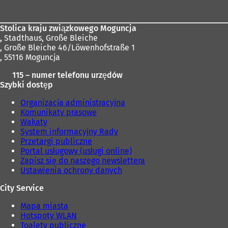
stóp
Stolica kraju związkowego Moguncja
,
Stadthaus, Große Bleiche
, Große Bleiche 46/Löwenhofstraße 1
, 55116 Moguncja
115 – numer telefonu urzędów
Szybki dostęp
Organizacja administracyjna
Komunikaty prasowe
Wakaty
System informacyjny Rady
Przetargi publiczne
Portal usługowy (usługi online)
Zapisz się do naszego newslettera
Ustawienia ochrony danych
City Service
Mapa miasta
Hotspoty WLAN
Toalety publiczne