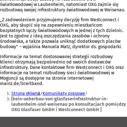
światłowodowej w Laubenheim, natomiast OXG zajmie się
rozbudową swojej infrastruktury światłowodowej w Weisenau.
„Z zadowoleniem przyjmujemy decyzję firm Westconnect i
OXG, aby skupić się na zapewnieniu mieszkańcom
bezpłatnych łączy światłowodowych w jednej z tych dzielnic.
Jest to zgodne z ideą oszczędzania zasobów i ochrony
środowiska, a także pozwala uniknąć dodatkowych placów
budowy” – wyjaśnia Manuela Matz, dyrektor ds. gospodarki.
Informacje na temat dostosowanej strategii rozbudowy
klienci otrzymają bezpośrednio od swoich dostawców
infrastruktury. Dane kontaktowe firm Westconnect i OXG oraz
informacje na temat rozbudowy sieci światłowodowej w
Moguncji są dostępne na stronie internetowej
mainz.de/breitband.
Jesteś
Strona główna
Komunikaty prasowe
tutaj:
[kein-ueberbau-von-glasfaserinfrastruktur-in-
laubenheim-und-weisenau po konsultacjach pomiędzy
OXG Glasfaser GmbH i Westconnect GmbH ]
Obszar