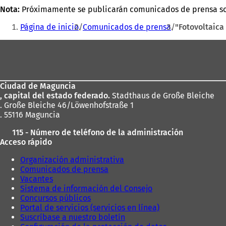
Nota:
Próximamente se publicarán comunicados de prensa sob
Estás
Página de inicio
Comunicados de prensa
"Fotovoltaica
aquí:
Zona
de
los
Ciudad de Maguncia
pies
, capital del estado federado.
Stadthaus de Große Bleiche
. Große Bleiche 46/Löwenhofstraße 1
. 55116 Maguncia
115 - Número de teléfono de la administración
Acceso rápido
Organización administrativa
Comunicados de prensa
Vacantes
Sistema de información del Consejo
Concursos públicos
Portal de servicios (servicios en línea)
Suscríbase a nuestro boletín