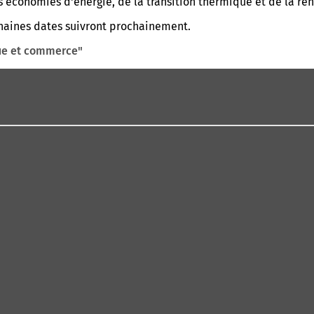
es économies d'énergie, de la transition thermique et de la ré
aines dates suivront prochainement.
ue et commerce"