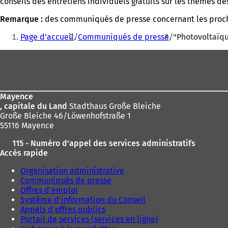
conseils des entretiens individuels gratuits sur les thèmes d
Remarque :
des communiqués de presse concernant les proch
Vous
Page d'accueil
Communiqués de presse
"Photovoltaïq
êtes
Pied
ici
de
:
page
Mayence
, capitale du Land
Stadthaus Große Bleiche
Große Bleiche 46/Löwenhofstraße 1
55116 Mayence
115 - Numéro d'appel des services administratifs
Accès rapide
Organisation administrative
Communiqués de presse
Offres d'emploi
Système d'information du Conseil
Appels d'offres publics
Portail de services (services en ligne)