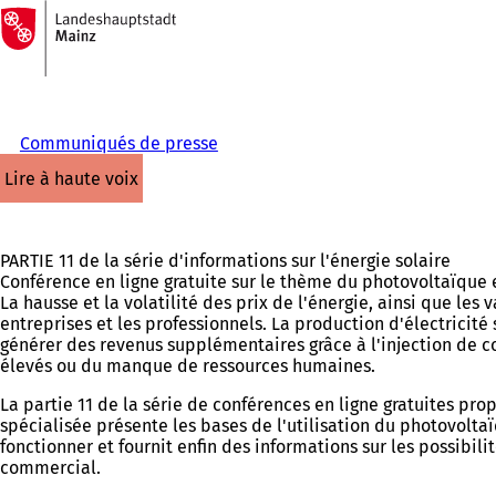
Vers
la
Accéder au contenu
page
d'accueil
Communiqués de presse
lire à haute voix
PARTIE 11 de la série d'informations sur l'énergie solaire
Conférence en ligne gratuite sur le thème du photovoltaïque 
La hausse et la volatilité des prix de l'énergie, ainsi que le
entreprises et les professionnels. La production d'électricit
générer des revenus supplémentaires grâce à l'injection de co
élevés ou du manque de ressources humaines.
La partie 11 de la série de conférences en ligne gratuites p
spécialisée présente les bases de l'utilisation du photovo
fonctionner et fournit enfin des informations sur les possib
commercial.