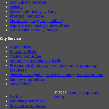
Komunikaty prasowe
Wakaty
System informacyjny Rady
Przetargi publiczne
Portal usługowy (usługi online)
Zapisz się do naszego newslettera
Ustawienia ochrony danych
City Service
Mapa miasta
Hotspoty WLAN
Toalety publiczne
Informacje o rozkładzie jazdy
Przewodnik dotyczący karmienia piersią i zmiany
pieluszek
Wejście awaryjne - gdzie dzieci mogą znaleźć pomoc
Kamery internetowe
Serwis zdjęć
© 2026
Landeshauptstadt
Nadruk
Mainz
Polityka prywatności
Deklaracja w sprawie