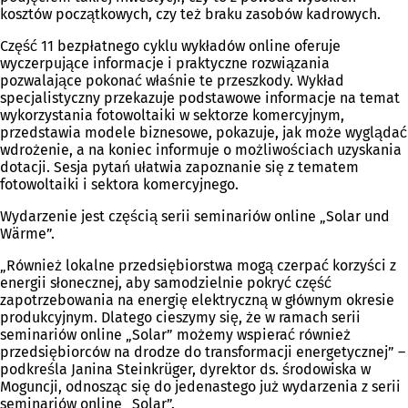
kosztów początkowych, czy też braku zasobów kadrowych.
Część 11 bezpłatnego cyklu wykładów online oferuje
wyczerpujące informacje i praktyczne rozwiązania
pozwalające pokonać właśnie te przeszkody. Wykład
specjalistyczny przekazuje podstawowe informacje na temat
wykorzystania fotowoltaiki w sektorze komercyjnym,
przedstawia modele biznesowe, pokazuje, jak może wyglądać
wdrożenie, a na koniec informuje o możliwościach uzyskania
dotacji. Sesja pytań ułatwia zapoznanie się z tematem
fotowoltaiki i sektora komercyjnego.
Wydarzenie jest częścią serii seminariów online „Solar und
Wärme”.
„Również lokalne przedsiębiorstwa mogą czerpać korzyści z
energii słonecznej, aby samodzielnie pokryć część
zapotrzebowania na energię elektryczną w głównym okresie
produkcyjnym. Dlatego cieszymy się, że w ramach serii
seminariów online „Solar” możemy wspierać również
przedsiębiorców na drodze do transformacji energetycznej” –
podkreśla Janina Steinkrüger, dyrektor ds. środowiska w
Moguncji, odnosząc się do jedenastego już wydarzenia z serii
seminariów online „Solar”.