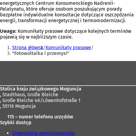
energetycznych Centrum Konsumenckiego Nadrenii-
Palatynatu, które oferuje osobom poszukującym porady
bezpłatne indywidualne konsultacje dotyczące oszczędzania
energii, transformacji energetycznej i termomodernizacji.
Uwaga:
Komunikaty prasowe dotyczące kolejnych terminów
pojawią się w najbliższym czasie.
Jesteś
Strona główna
Komunikaty prasowe
tutaj:
"Fotowoltaika i przemysł"
Obszar
stóp
Stolica kraju związkowego Moguncja
,
Stadthaus, Große Bleiche
, Große Bleiche 46/Löwenhofstraße 1
, 55116 Moguncja
115 – numer telefonu urzędów
Szybki dostęp
Organizacja administracyjna