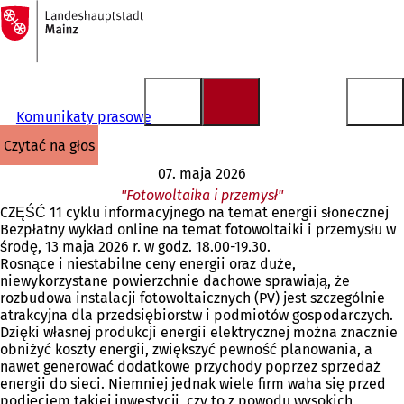
Do
strony
Przejdź do treści
głównej
Komunikaty prasowe
czytać na głos
07. maja 2026
"Fotowoltaika i przemysł"
CZĘŚĆ 11 cyklu informacyjnego na temat energii słonecznej
Bezpłatny wykład online na temat fotowoltaiki i przemysłu w
środę, 13 maja 2026 r. w godz. 18.00-19.30.
Rosnące i niestabilne ceny energii oraz duże,
niewykorzystane powierzchnie dachowe sprawiają, że
rozbudowa instalacji fotowoltaicznych (PV) jest szczególnie
atrakcyjna dla przedsiębiorstw i podmiotów gospodarczych.
Dzięki własnej produkcji energii elektrycznej można znacznie
obniżyć koszty energii, zwiększyć pewność planowania, a
nawet generować dodatkowe przychody poprzez sprzedaż
energii do sieci. Niemniej jednak wiele firm waha się przed
podjęciem takiej inwestycji, czy to z powodu wysokich