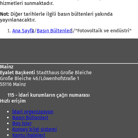
hizmetleri sunmaktadır.
Not:
Diğer tarihlerle ilgili basın bültenleri yakında
yayınlanacaktır.
Buradasınız:
Ana Sayfa
Basın Bültenleri
"Fotovoltaik ve endüstri"
Ayak
bölgesi
Mainz
Eyalet Başkenti
Stadthaus Große Bleiche
Große Bleiche 46/Löwenhofstraße 1
55116 Mainz
115 - İdari kurumların çağrı numarası
Hızlı erişim
İdari organizasyon
Basın Bültenleri
Boş İşler
Konsey bilgi sistemi
Kamu ihaleleri