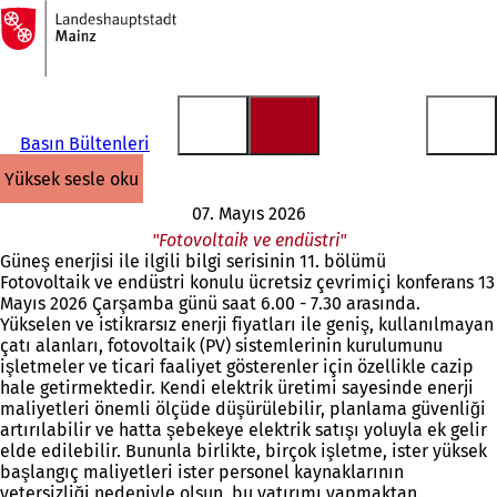
Ana
sayfaya
İçeriğe atla
Basın Bültenleri
yüksek sesle oku
07. Mayıs 2026
"Fotovoltaik ve endüstri"
Güneş enerjisi ile ilgili bilgi serisinin 11. bölümü
Fotovoltaik ve endüstri konulu ücretsiz çevrimiçi konferans 13
Mayıs 2026 Çarşamba günü saat 6.00 - 7.30 arasında.
Yükselen ve istikrarsız enerji fiyatları ile geniş, kullanılmayan
çatı alanları, fotovoltaik (PV) sistemlerinin kurulumunu
işletmeler ve ticari faaliyet gösterenler için özellikle cazip
hale getirmektedir. Kendi elektrik üretimi sayesinde enerji
maliyetleri önemli ölçüde düşürülebilir, planlama güvenliği
artırılabilir ve hatta şebekeye elektrik satışı yoluyla ek gelir
elde edilebilir. Bununla birlikte, birçok işletme, ister yüksek
başlangıç maliyetleri ister personel kaynaklarının
yetersizliği nedeniyle olsun, bu yatırımı yapmaktan