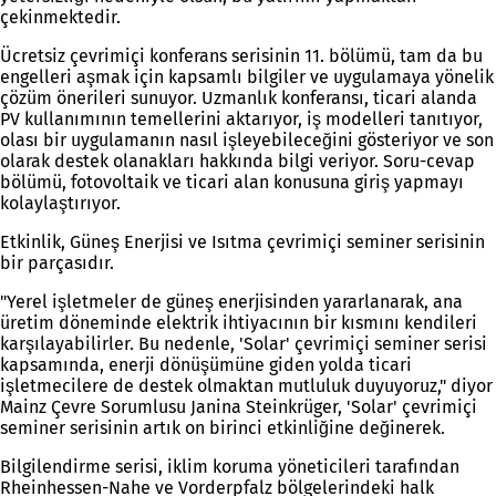
çekinmektedir.
Ücretsiz çevrimiçi konferans serisinin 11. bölümü, tam da bu
engelleri aşmak için kapsamlı bilgiler ve uygulamaya yönelik
çözüm önerileri sunuyor. Uzmanlık konferansı, ticari alanda
PV kullanımının temellerini aktarıyor, iş modelleri tanıtıyor,
olası bir uygulamanın nasıl işleyebileceğini gösteriyor ve son
olarak destek olanakları hakkında bilgi veriyor. Soru-cevap
bölümü, fotovoltaik ve ticari alan konusuna giriş yapmayı
kolaylaştırıyor.
Etkinlik, Güneş Enerjisi ve Isıtma çevrimiçi seminer serisinin
bir parçasıdır.
"Yerel işletmeler de güneş enerjisinden yararlanarak, ana
üretim döneminde elektrik ihtiyacının bir kısmını kendileri
karşılayabilirler. Bu nedenle, 'Solar' çevrimiçi seminer serisi
kapsamında, enerji dönüşümüne giden yolda ticari
işletmecilere de destek olmaktan mutluluk duyuyoruz," diyor
Mainz Çevre Sorumlusu Janina Steinkrüger, 'Solar' çevrimiçi
seminer serisinin artık on birinci etkinliğine değinerek.
Bilgilendirme serisi, iklim koruma yöneticileri tarafından
Rheinhessen-Nahe ve Vorderpfalz bölgelerindeki halk