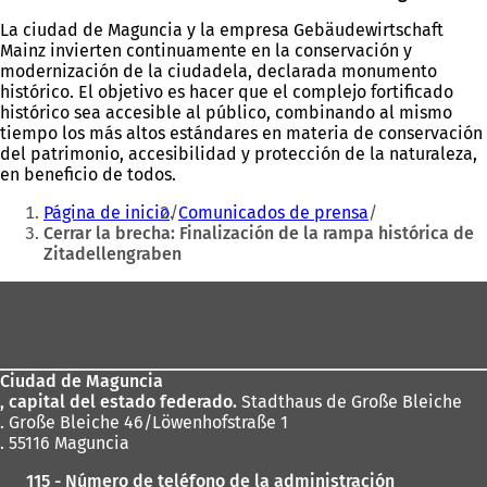
La ciudad de Maguncia y la empresa Gebäudewirtschaft
Mainz invierten continuamente en la conservación y
modernización de la ciudadela, declarada monumento
histórico. El objetivo es hacer que el complejo fortificado
histórico sea accesible al público, combinando al mismo
tiempo los más altos estándares en materia de conservación
del patrimonio, accesibilidad y protección de la naturaleza,
en beneficio de todos.
Estás
Página de inicio
Comunicados de prensa
aquí:
Cerrar la brecha: Finalización de la rampa histórica de
Zitadellengraben
Zona
de
los
Ciudad de Maguncia
pies
, capital del estado federado.
Stadthaus de Große Bleiche
. Große Bleiche 46/Löwenhofstraße 1
. 55116 Maguncia
115 - Número de teléfono de la administración