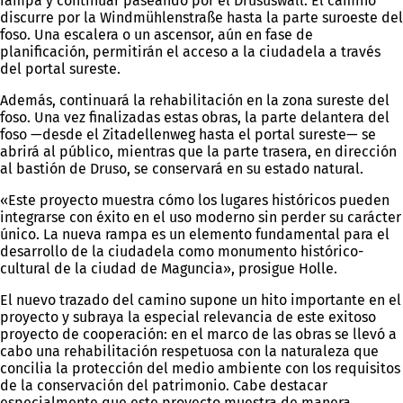
rampa y continuar paseando por el Drususwall. El camino
discurre por la Windmühlenstraße hasta la parte suroeste del
foso. Una escalera o un ascensor, aún en fase de
planificación, permitirán el acceso a la ciudadela a través
del portal sureste.
Además, continuará la rehabilitación en la zona sureste del
foso. Una vez finalizadas estas obras, la parte delantera del
foso —desde el Zitadellenweg hasta el portal sureste— se
abrirá al público, mientras que la parte trasera, en dirección
al bastión de Druso, se conservará en su estado natural.
«Este proyecto muestra cómo los lugares históricos pueden
integrarse con éxito en el uso moderno sin perder su carácter
único. La nueva rampa es un elemento fundamental para el
desarrollo de la ciudadela como monumento histórico-
cultural de la ciudad de Maguncia», prosigue Holle.
El nuevo trazado del camino supone un hito importante en el
proyecto y subraya la especial relevancia de este exitoso
proyecto de cooperación: en el marco de las obras se llevó a
cabo una rehabilitación respetuosa con la naturaleza que
concilia la protección del medio ambiente con los requisitos
de la conservación del patrimonio. Cabe destacar
especialmente que este proyecto muestra de manera