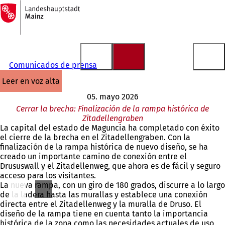
A
la
Saltar al contenido
página
de
inicio
Comunicados de prensa
leer en voz alta
05. mayo 2026
Cerrar la brecha: Finalización de la rampa histórica de
Zitadellengraben
La capital del estado de Maguncia ha completado con éxito
el cierre de la brecha en el Zitadellengraben. Con la
finalización de la rampa histórica de nuevo diseño, se ha
creado un importante camino de conexión entre el
Drususwall y el Zitadellenweg, que ahora es de fácil y seguro
acceso para los visitantes.
La nueva rampa, con un giro de 180 grados, discurre a lo largo
de la ladera hasta las murallas y establece una conexión
directa entre el Zitadellenweg y la muralla de Druso. El
diseño de la rampa tiene en cuenta tanto la importancia
histórica de la zona como las necesidades actuales de uso