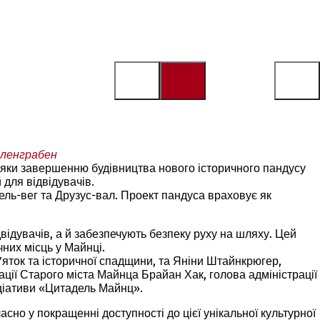
лленграбен
дяки завершенню будівництва нового історичного пандусу
для відвідувачів.
ель-вег та Друзус-вал. Проект пандуса враховує як
відувачів, а й забезпечують безпеку руху на шляху. Цей
них місць у Майнці.
’яток та історичної спадщини, та Яніни Штайнкрюгер,
ції Старого міста Майнца Брайан Хак, голова адміністрації
іціативи «Цитадель Майнц».
но у покращенні доступності до цієї унікальної культурної