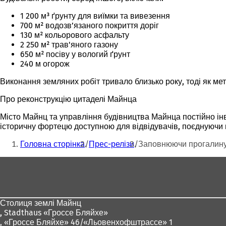
1 200 м³ ґрунту для виїмки та вивезення
700 м² водозв’язаного покриття доріг
130 м² кольорового асфальту
2 250 м² трав'яного газону
650 м² посіву у вологий ґрунт
240 м огорож
Виконання земляних робіт тривало близько року, тоді як ме
Про реконструкцію цитаделі Майнца
Місто Майнц та управління будівництва Майнца постійно інв
історичну фортецю доступною для відвідувачів, поєднуючи п
Ти
Головна сторінка
Прес-релізи
Заповнюючи прогалину:
тут:
Зона
для
ніг
Столиця землі Майнц
,
Stadthaus «Гроссе Бляйхе»
, «Гроссе Бляйхе» 46/«Льовенхофштрассе» 1