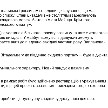
 тваринам і рослинам середовище існування, що має
го списку. Стіни цитаделі вже століттями забезпечують
ладовою мережі біотопів міста Майнца. Крім того,
міського клімату».
, є частиною більшого проекту розвитку та вже є четвертою
ію цитаделі. У майбутньому всі відвідувачі зможуть
рассе вниз до південно-західної частини рову. Заплановані
 Зітадельвегу до південно-східного порталу — буде відкрита
о унікального характеру. Новий пандус є важливим
 в рамках робіт було здійснено реставрацію з урахуванням
и, що цей проект є зразковим прикладом того, як охорона
 зробити цю культурну спадщину доступною для всіх.