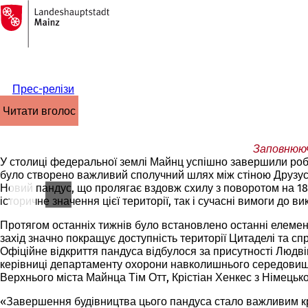
На
головну
Перейти до змісту
сторінку
Прес-релізи
читати вголос
Заповнююч
У столиці федеральної землі Майнц успішно завершили робо
було створено важливий сполучний шлях між стіною Друзусва
Новий пандус, що пролягає вздовж схилу з поворотом на 180
історичне значення цієї території, так і сучасні вимоги до в
Протягом останніх тижнів було встановлено останні елементи
захід значно покращує доступність території Цитаделі та с
Офіційне відкриття пандуса відбулося за присутності Людві
керівниці департаменту охорони навколишнього середовища 
Верхнього міста Майнца Тім Отт, Крістіан Хенкес з Німець
«Завершення будівництва цього пандуса стало важливим крок