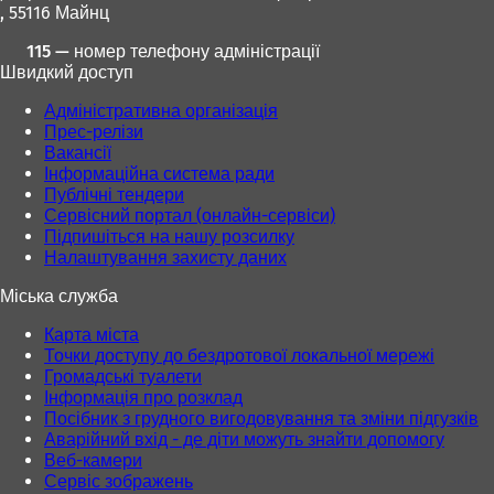
, 55116 Майнц
115 — номер телефону адміністрації
Швидкий доступ
Адміністративна організація
Прес-релізи
Вакансії
Інформаційна система ради
Публічні тендери
Сервісний портал (онлайн-сервіси)
Підпишіться на нашу розсилку
Налаштування захисту даних
Міська служба
Карта міста
Точки доступу до бездротової локальної мережі
Громадські туалети
Інформація про розклад
Посібник з грудного вигодовування та зміни підгузків
Аварійний вхід - де діти можуть знайти допомогу
Веб-камери
Сервіс зображень