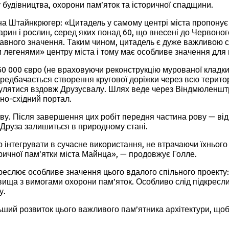
 будівництва, охорони пам’яток та історичної спадщини.
а Штайнкрюгер: «Цитадель у самому центрі міста пропонує
варин і рослин, серед яких понад 60, що внесені до Червоно
авного значення. Таким чином, цитадель є дуже важливою ск
и легенями» центру міста і тому має особливе значення для 
0 000 євро (не враховуючи реконструкцію мурованої кладки)
редбачається створення кругової доріжки через всю територ
рогулятися вздовж Друзусвалу. Шлях веде через Віндмюленшт
нно-східний портал.
ову. Після завершення цих робіт передня частина рову — від
у Друза залишиться в природному стані.
о інтегрувати в сучасне використання, не втрачаючи їхньог
ричної пам’ятки міста Майнца», — продовжує Голле.
реслює особливе значення цього вдалого спільного проекту:
ща з вимогами охорони пам’яток. Особливо слід підкреслит
у.
ьший розвиток цього важливого пам’ятника архітектури, щоб