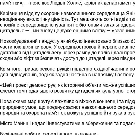
пам’ятки», — пояснює Людвіг Холле, керівник департаменту
Керівниця відділу охорони навколишнього середовища Янін
неоціненну екологічну цінність. Тут мешкають сотні видів т
спокійне середовище існування і є біотопами загальнодерж
цитадель є — і ми знову це дуже оцінимо влітку — «зеленим
Новозбудований пандус, у який було інвестовано близько 65
частиною ділянки рову. У середньостроковій перспективі пе
дістатися від Цитадельвегу через рампу до валів і далі п
сходи або ліфт забезпечать доступ до цитаделі через півде
Крім того, триває реконструкція південно-східної частини р
для відвідувачів, тоді як задня частина в напрямку бастіон
«Цей проект демонструє, як історичні об’єкти можна успішн
елементом подальшого розвитку цитаделі як культурно-істо
Нова схема маршруту є важливою віхою в концепції та підк
природних умов, що поєднує захист навколишнього середови
природи та охорона пам’яток можуть успішно йти рука в рук
Місто Майнц і надалі інвестуватиме в збереження та подал
Будівельні роботи, серед іншого, включали: