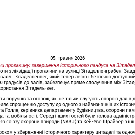
05. травня 2026
и прогалину: завершення історичного пандуса на Зітаде
ти з ліквідації прогалини на вулиці Зітаделленграбен. Зав
лл і Зітаделленвег, який тепер легко і безпечно доступний 
 градусів до валів, забезпечує пряме сполучення між Зітад
икористання Зітадель-вег.
 поручнів та огорож, які не тільки слугують опорою для від
прияє спрощенню доступу до одного з найвизначніших історич
га Голле, керівника департаменту будівництва, охорони пам
та мобільності. Серед інших гостей були голова адміністра
кого союзу охорони природи (NABU) та Кей-Уве Шрайбер з ін
ом у збереженні історичного характеру цитаделі та одночас