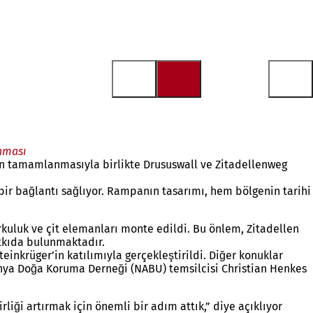
nması
ın tamamlanmasıyla birlikte Drususwall ve Zitadellenweg
ir bağlantı sağlıyor. Rampanın tasarımı, hem bölgenin tarihi
rkuluk ve çit elemanları monte edildi. Bu önlem, Zitadellen
atkıda bulunmaktadır.
inkrüger’in katılımıyla gerçekleştirildi. Diğer konuklar
anya Doğa Koruma Derneği (NABU) temsilcisi Christian Henkes
iği artırmak için önemli bir adım attık,” diye açıklıyor