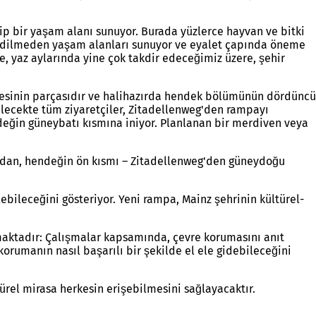
ip bir yaşam alanı sunuyor. Burada yüzlerce hayvan ve bitki
sız edilmeden yaşam alanları sunuyor ve eyalet çapında öneme
le, yaz aylarında yine çok takdir edeceğimiz üzere, şehir
ojesinin parçasıdır ve halihazırda hendek bölümünün dördüncü
elecekte tüm ziyaretçiler, Zitadellenweg'den rampayı
eğin güneybatı kısmına iniyor. Planlanan bir merdiven veya
dan, hendeğin ön kısmı – Zitadellenweg'den güneydoğu
ebileceğini gösteriyor. Yeni rampa, Mainz şehrinin kültürel-
amaktadır: Çalışmalar kapsamında, çevre korumasını anıt
korumanın nasıl başarılı bir şekilde el ele gidebileceğini
rel mirasa herkesin erişebilmesini sağlayacaktır.