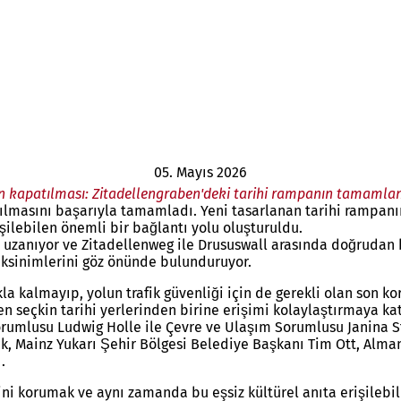
05. Mayıs 2026
ın kapatılması: Zitadellengraben'deki tarihi rampanın tamamla
ılmasını başarıyla tamamladı. Yeni tasarlanan tarihi rampan
rişilebilen önemli bir bağlantı yolu oluşturuldu.
uzanıyor ve Zitadellenweg ile Drususwall arasında doğrudan b
ksinimlerini göz önünde bulunduruyor.
a kalmayıp, yolun trafik güvenliği için de gerekli olan son ko
 en seçkin tarihi yerlerinden birine erişimi kolaylaştırmaya k
orumlusu Ludwig Holle ile Çevre ve Ulaşım Sorumlusu Janina Ste
ck, Mainz Yukarı Şehir Bölgesi Belediye Başkanı Tim Ott, Alm
.
 korumak ve aynı zamanda bu eşsiz kültürel anıta erişilebilirl