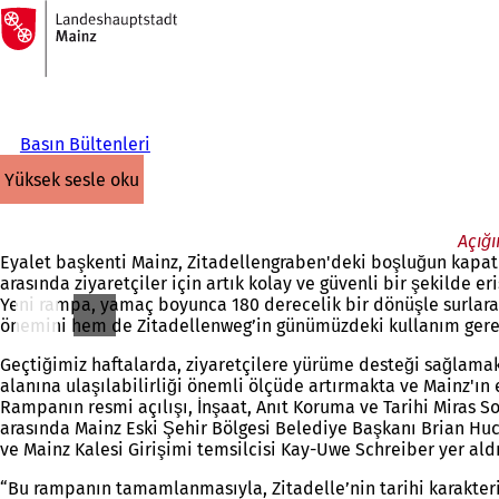
Ana
sayfaya
İçeriğe atla
Basın Bültenleri
yüksek sesle oku
Açığ
Eyalet başkenti Mainz, Zitadellengraben'deki boşluğun kapat
arasında ziyaretçiler için artık kolay ve güvenli bir şekilde e
Yeni rampa, yamaç boyunca 180 derecelik bir dönüşle surlara 
önemini hem de Zitadellenweg’in günümüzdeki kullanım gere
Geçtiğimiz haftalarda, ziyaretçilere yürüme desteği sağlamakl
alanına ulaşılabilirliği önemli ölçüde artırmakta ve Mainz'ın
Rampanın resmi açılışı, İnşaat, Anıt Koruma ve Tarihi Miras S
arasında Mainz Eski Şehir Bölgesi Belediye Başkanı Brian Hu
ve Mainz Kalesi Girişimi temsilcisi Kay-Uwe Schreiber yer aldı
“Bu rampanın tamamlanmasıyla, Zitadelle’nin tarihi karakterini