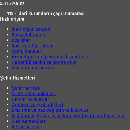
55116 Mainz
115 - İdari kurumların çağrı numarası
Hızlı erişim
İdari organizasyon
Basın Bültenleri
Boş İşler
Konsey bilgi sistemi
Kamu ihaleleri
Hizmet portalı (çevrimiçi hizmetler)
Haber bültenimize abone olun
Veri koruma ayarları
Şehir Hizmetleri
Şehir haritası
WLAN etkin noktaları
Umumi tuvaletler
Zaman çizelgesi bilgileri
Emzirme ve bez değiştirme kılavuzu
Acil durum girişi - çocukların yardım bulabileceği yer
Web Kameraları
Resim servisi