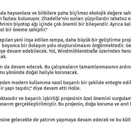
nda hayvanlara ve bitkilere paha biçilmez ekolojik değere sah
an fazlası bulunuyor. Zitadelle’nin surları yüzyıllardır rahat
hrinin biyotop ağı içinde çok önemli bir bileşendir. Ayrıca ka
zel bir öneme sahiptir.”
yapılan yeni inşa edilen rampa, daha büyük bir geliştirme pr
nı boyunca bir dolaşım yolu oluşturulmasını öngörmektedir. G
yüşe devam edebilecek. Yol, Windmühlenstraße üzerinden hend
cak.
rı da devam edecek. Bu çalışmaların tamamlanmasının ardın
yonu yönünde doğal haliyle korunacak.
eden modern kullanıma nasıl başarılı bir şekilde entegre edil
ir yapı taşıdır," diye devam etti Holle.
tasıdır ve başarılı işbirliği projesinin özel önemini vurgul
onarım gerçekleştirilmiştir. Bu projenin, doğa koruma ve anıt 
mesine gelecekte de yatırım yapmaya devam edecek ve bu kültü