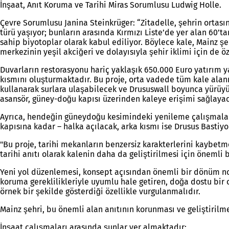
İnşaat, Anıt Koruma ve Tarihi Miras Sorumlusu Ludwig Holle.
Çevre Sorumlusu Janina Steinkrüger: “Zitadelle, şehrin ortası
türü yaşıyor; bunların arasında Kırmızı Liste’de yer alan 60’t
sahip biyotoplar olarak kabul ediliyor. Böylece kale, Mainz şe
merkezinin yeşil akciğeri ve dolayısıyla şehir iklimi için de ö
Duvarların restorasyonu hariç yaklaşık 650.000 Euro yatırım 
kısmını oluşturmaktadır. Bu proje, orta vadede tüm kale ala
kullanarak surlara ulaşabilecek ve Drususwall boyunca yürü
asansör, güney-doğu kapısı üzerinden kaleye erişimi sağlaya
Ayrıca, hendeğin güneydoğu kesimindeki yenileme çalışmala
kapısına kadar – halka açılacak, arka kısmı ise Drusus Basti
"Bu proje, tarihi mekanların benzersiz karakterlerini kaybetm
tarihi anıtı olarak kalenin daha da geliştirilmesi için önemli b
Yeni yol düzenlemesi, konsept açısından önemli bir dönüm nok
koruma gereklilikleriyle uyumlu hale getiren, doğa dostu bir 
örnek bir şekilde gösterdiği özellikle vurgulanmalıdır.
Mainz şehri, bu önemli alan anıtının korunması ve geliştiril
İnşaat çalışmaları arasında şunlar yer almaktadır: