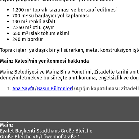
1.200 m³ toprak kazılması ve bertaraf edilmesi
700 m² su bağlayıcı yol kaplaması
130 m² renkli asfalt
2.250 m² otlu çayır
650 m² ıslak tohum ekimi
240 m bordür
Toprak işleri yaklaşık bir yıl sürerken, metal konstrüksiyon işl
Mainz Kalesi'nin yenilenmesi hakkında
Mainz Belediyesi ve Mainz Bina Yönetimi, Zitadelle tarihi anı
deneyimletmek ve bu süreçte anıt koruma, engelsizlik ve doğa
Buradasınız:
Ana Sayfa
Basın Bültenleri
Açığın kapatılması: Zitade
Ayak
bölgesi
Mainz
Eyalet Başkenti
Stadthaus Große Bleiche
Große Bleiche 46/Löwenhofstraße 1