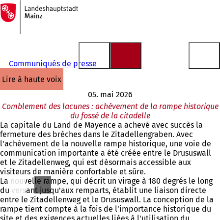
Vers
la
Accéder au contenu
page
d'accueil
Communiqués de presse
lire à haute voix
05. mai 2026
Comblement des lacunes : achèvement de la rampe historique
du fossé de la citadelle
La capitale du Land de Mayence a achevé avec succès la
fermeture des brèches dans le Zitadellengraben. Avec
l'achèvement de la nouvelle rampe historique, une voie de
communication importante a été créée entre le Drususwall
et le Zitadellenweg, qui est désormais accessible aux
visiteurs de manière confortable et sûre.
La nouvelle rampe, qui décrit un virage à 180 degrés le long
du versant jusqu'aux remparts, établit une liaison directe
entre le Zitadellenweg et le Drususwall. La conception de la
rampe tient compte à la fois de l'importance historique du
site et des exigences actuelles liées à l'utilisation du